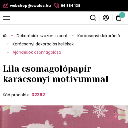
webshop@ewalds.hu
96 884 138
Dekorációk szezon szerint
Karácsonyi dekoráció
Karácsonyi dekorációs kellékek
Ajándékok csomagolása
Lila csomagolópapír
karácsonyi motívummal
32262
Kód produktu: