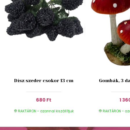
Dísz szeder csokor 13 cm
Gombák, 3 da
680 Ft
1 36
RAKTÁRON - azonnal kiszállítjuk
RAKTÁRON - azon