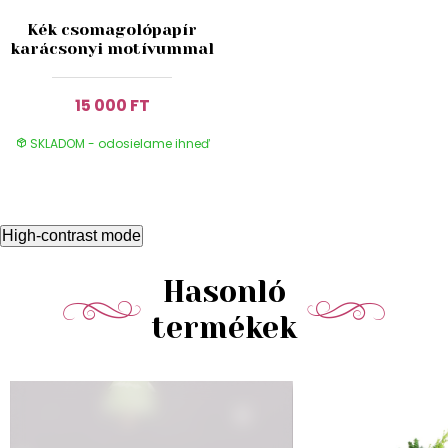
Kék csomagolópapír
karácsonyi motívummal
15 000 FT
SKLADOM - odosielame ihneď
High-contrast mode
Hasonló
termékek