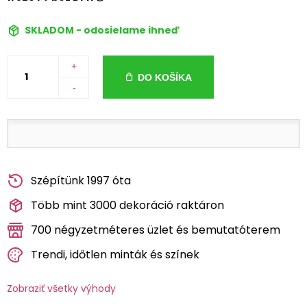
SKLADOM - odosielame ihneď
+
DO KOŠÍKA
-
Szépítünk 1997 óta
Több mint 3000 dekoráció raktáron
700 négyzetméteres üzlet és bemutatóterem
Trendi, időtlen minták és színek
Zobraziť všetky výhody