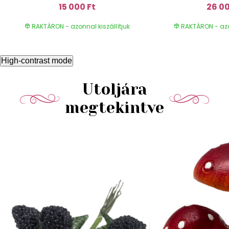
15 000 Ft
26 00
RAKTÁRON - azonnal kiszállítjuk
RAKTÁRON - azon
High-contrast mode
Utoljára
megtekintve