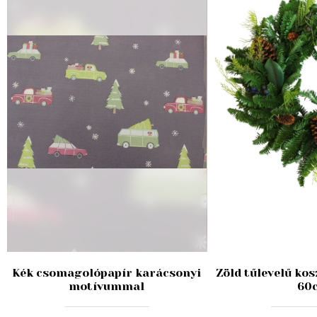
Kék csomagolópapír karácsonyi
Zöld tűlevelű ko
motívummal
60