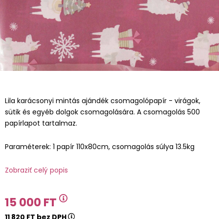
Lila karácsonyi mintás ajándék csomagolópapír - virágok,
sütik és egyéb dolgok csomagolására. A csomagolás 500
papírlapot tartalmaz.
Paraméterek: 1 papír 110x80cm, csomagolás súlya 13.5kg
Zobraziť celý popis
15 000 FT
11 820 FT bez DPH