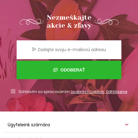
Nezmeškajte
akcie & zľavy
ODOBERAŤ
Súhlasím so spracovaním
osobných údajov
,
Odhlásenie
Ügyfeleink számára