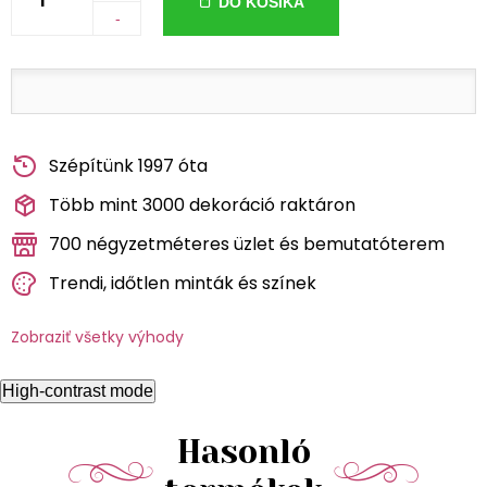
DO KOŠÍKA
-
Szépítünk 1997 óta
Több mint 3000 dekoráció raktáron
700 négyzetméteres üzlet és bemutatóterem
Trendi, időtlen minták és színek
Zobraziť všetky výhody
High-contrast mode
Hasonló