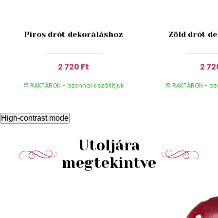
Piros drót dekoráláshoz
Zöld drót d
2 720 Ft
2 72
RAKTÁRON - azonnal kiszállítjuk
RAKTÁRON - azon
High-contrast mode
Utoljára
megtekintve