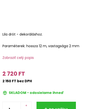
Lila drót - dekoráláshoz.
Paraméterek: hossza 12 m, vastagsága 2 mm
Zobraziť celý popis
2 720 FT
2 150 FT bez DPH
SKLADOM - odosielame ihneď
+