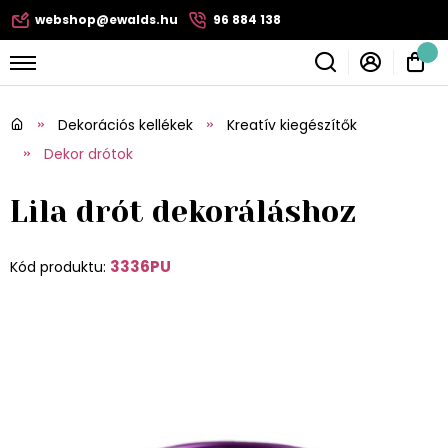
webshop@ewalds.hu
96 884 138
Dekorációs kellékek
Kreatív kiegészítők
Dekor drótok
Lila drót dekoráláshoz
3336PU
Kód produktu: