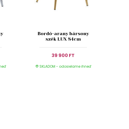
ny
Bordó-arany bársony
szék LUX 84cm
39 900 FT
hneď
SKLADOM - odosielame ihneď