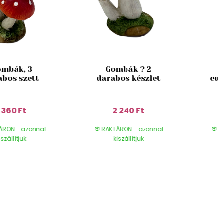
mbák, 3
Gombák ? 2
abos szett
darabos készlet
e
1 360 Ft
2 240 Ft
ÁRON - azonnal
RAKTÁRON - azonnal
iszállítjuk
kiszállítjuk