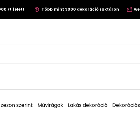
00 Ft felett
Több mint 3000 dekoráció raktáron
we
zezon szerint
Művirágok
Lakás dekoráció
Dekorációs