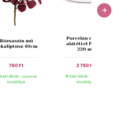
Porcelán csésze
Rózsaszín mű
alátéttel Pipacs
ukaliptusz 40cm
220 ml
760 Ft
2 750 Ft
RAKTÁRON - azonnal
RAKTÁRON - azonnal
kiszállítjuk
kiszállítjuk