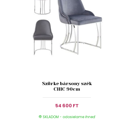
Szürke bársony szék
CHIC 90cm
54 600 FT
SKLADOM - odosielame ihneď