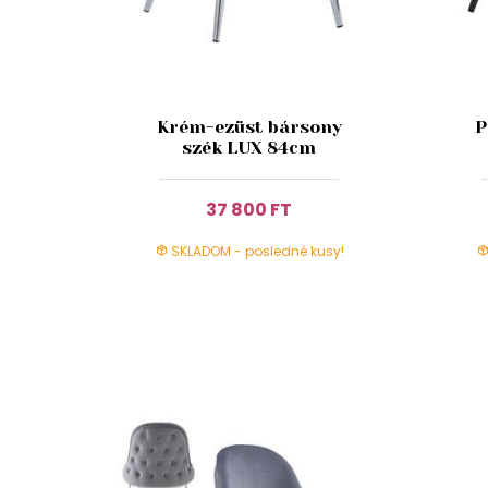
Krém-ezüst bársony
P
szék LUX 84cm
37 800 FT
SKLADOM - posledné kusy!