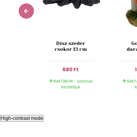
 betűző
Dísz szeder
Go
al 38cm
csokor 13 cm
dar
Ft
680 Ft
- azonnal
RAKTÁRON - azonnal
RAKT
ítjuk
kiszállítjuk
k
High-contrast mode