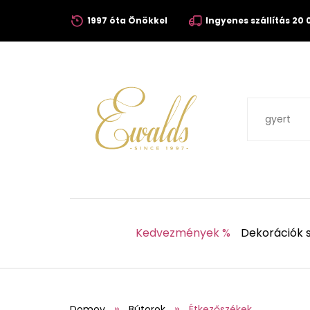
1997 óta Önökkel
Ingyenes szállítás 20 0
Kedvezmények %
Dekorációk s
Domov
Bútorok
Étkezőszékek