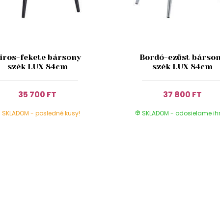
iros-fekete bársony
Bordó-ezüst bárso
szék LUX 84cm
szék LUX 84cm
35 700 FT
37 800 FT
SKLADOM - posledné kusy!
SKLADOM - odosielame i