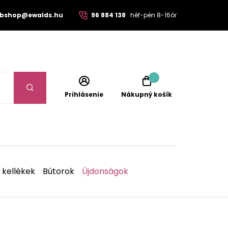
bshop@ewalds.hu
96 884 138
héf-pén 8-16ór
Prihlásenie
Nákupný košík
 kellékek
Bútorok
Újdonságok