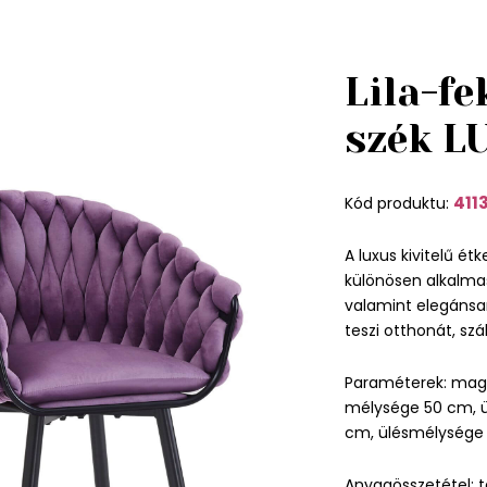
Lila-fe
szék L
411
Kód produktu:
A luxus kivitelű ét
különösen alkalma
valamint elegánsan
teszi otthonát, szá
Paraméterek: mag
mélysége 50 cm, ü
cm, ülésmélysége 
Anyagösszetétel: te