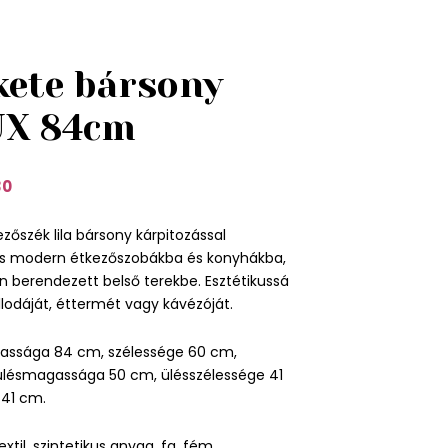
kete bársony
UX 84cm
30
kezőszék lila bársony kárpitozással
s modern étkezőszobákba és konyhákba,
 berendezett belső terekbe. Esztétikussá
llodáját, éttermét vagy kávézóját.
assága 84 cm, szélessége 60 cm,
lésmagassága 50 cm, ülésszélessége 41
41 cm.
xtil, szintetikus anyag, fa, fém