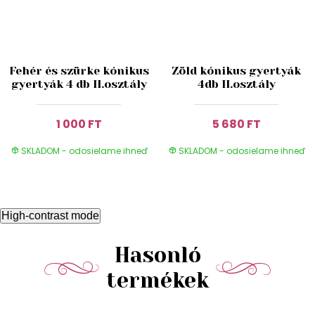
Fehér és szürke kónikus
Zöld kónikus gyertyák
gyertyák 4 db II.osztály
4db II.osztály
1 000 FT
5 680 FT
SKLADOM - odosielame ihneď
SKLADOM - odosielame ihneď
High-contrast mode
Hasonló
termékek