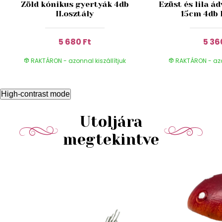
Zöld kónikus gyertyák 4db
Ezüst és lila á
II.osztály
15cm 4db I
5 680 Ft
5 36
RAKTÁRON - azonnal kiszállítjuk
RAKTÁRON - azon
High-contrast mode
Utoljára
megtekintve