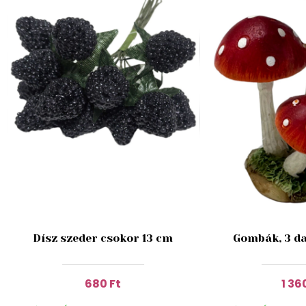
Dísz szeder csokor 13 cm
Gombák, 3 da
680 Ft
1 36