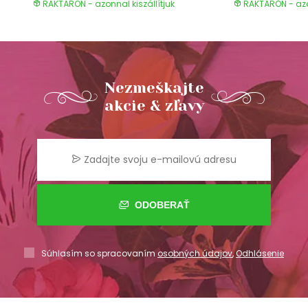
RAKTÁRON - azonnal kiszállítjuk
RAKTÁRON - azon
Nezmeškajte
akcie & zľavy
ODOBERAŤ
Súhlasím so spracovaním
osobných údajov
,
Odhlásenie