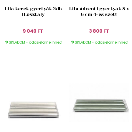
Lila kerek gyertyák 2db
Lila ádventi gyertyák 8 x
II.osztály
6 cm 4-es szett
9 040 FT
3 800 FT
SKLADOM - odosielame ihneď
SKLADOM - odosielame ihneď