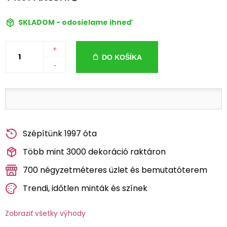
SKLADOM - odosielame ihneď
+
DO KOŠÍKA
-
Szépítünk 1997 óta
Több mint 3000 dekoráció raktáron
700 négyzetméteres üzlet és bemutatóterem
Trendi, időtlen minták és színek
Zobraziť všetky výhody