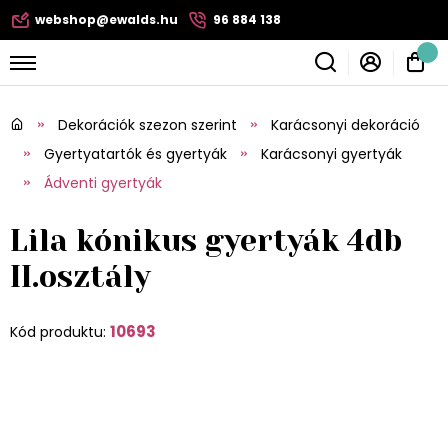
webshop@ewalds.hu
96 884 138
Dekorációk szezon szerint
Karácsonyi dekoráció
Gyertyatartók és gyertyák
Karácsonyi gyertyák
Ádventi gyertyák
Lila kónikus gyertyák 4db
II.osztály
10693
Kód produktu: