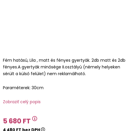
Fém hatású, Lila , matt és fényes gyertyák. 2db matt és 2db
fényes.A gyertyák minősége II.osztályú (némely helyeken
sérült a külső felület) nem reklamálható.
Paraméterek: 30cm
Zobraziť celý popis
5 680 FT
4 480 FT bez DPH