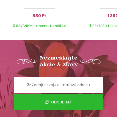
680 Ft
1 36
RAKTÁRON - azonnal kiszállítjuk
RAKTÁRON - azon
Nezmeškajte
akcie & zľavy
ODOBERAŤ