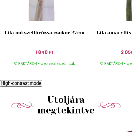
Lila mű szellőrózsa csokor 27cm
Lila amaryllis
1 840 Ft
2 05
RAKTÁRON - azonnal kiszállítjuk
RAKTÁRON - azon
High-contrast mode
Utoljára
megtekintve