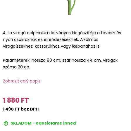
A lila virágú delphinium látványos kiegészítője a tavaszi és
nyári csokroknak és elrendezéseknek. Alkalmas
virágdíszekhez, koszorúkhoz vagy ikebanához is.
Paraméterek: hossza 80 cm, szár hossza 44 cm, virágok
száma 20 db
Zobraziť celý popis
1 880 FT
1 490 FT bez DPH
SKLADOM - odosielame ihneď