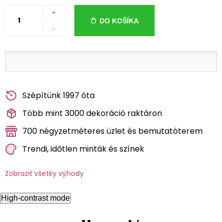
+
DO KOŠÍKA
-
Szépítünk 1997 óta
Több mint 3000 dekoráció raktáron
700 négyzetméteres üzlet és bemutatóterem
Trendi, időtlen minták és színek
Zobraziť všetky výhody
High-contrast mode