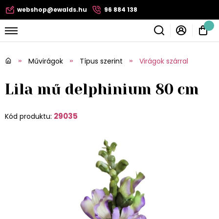
webshop@ewalds.hu
96 884 138
Művirágok
Típus szerint
Virágok szárral
Lila mű delphinium 80 cm
29035
Kód produktu: