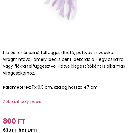
Lila és fehér színű felfüggeszthető, pöttyös szivecske
virágmintával, amely ideális benti dekoráció - egy csillárra
vagy fiókra felfüggesztve, illetve kiegészítőként is alkalmas
virágcsokorhoz.
Paraméterek: 11x10,5 cm, szalag hossza 47 cm
Zobraziť celý popis
800 FT
630 FT bez DPH