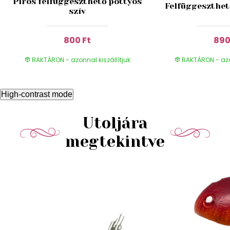
Piros felfüggeszthető pöttyös
Felfüggeszthet
szív
800 Ft
890
RAKTÁRON - azonnal kiszállítjuk
RAKTÁRON - azon
High-contrast mode
Utoljára
megtekintve