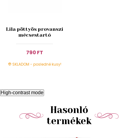
Lila pöttyös provanszi
mécsestartó
790 FT
SKLADOM - posledné kusy!
High-contrast mode
Hasonló
termékek