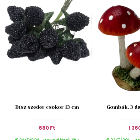
Dísz szeder csokor 13 cm
Gombák, 3 da
680 Ft
1 36
RAKTÁRON - azonnal kiszállítjuk
RAKTÁRON - azon