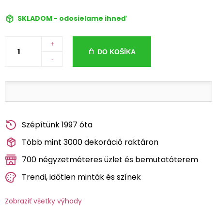
SKLADOM - odosielame ihneď
+
DO KOŠÍKA
-
Szépítünk 1997 óta
Több mint 3000 dekoráció raktáron
700 négyzetméteres üzlet és bemutatóterem
Trendi, időtlen minták és színek
Zobraziť všetky výhody