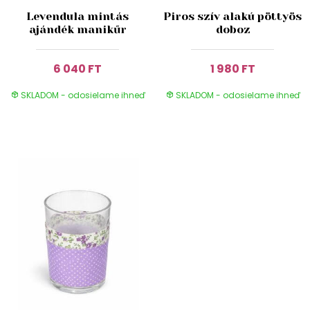
Levendula mintás
Piros szív alakú pöttyös
ajándék manikűr
doboz
6 040 FT
1 980 FT
SKLADOM - odosielame ihneď
SKLADOM - odosielame ihneď