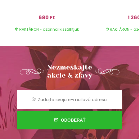
680 Ft
1 36
RAKTÁRON - azonnal kiszállítjuk
RAKTÁRON - azon
Nezmeškajte
akcie & zľavy
ODOBERAŤ