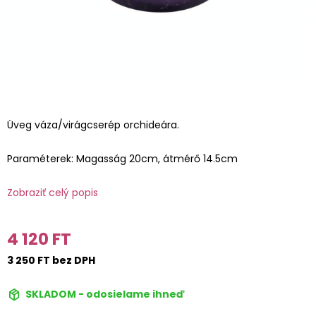
Üveg váza/virágcserép orchideára.
Paraméterek: Magasság 20cm, átmérő 14.5cm
Zobraziť celý popis
4 120 FT
3 250 FT bez DPH
SKLADOM - odosielame ihneď