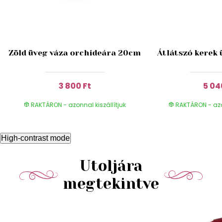
Zöld üveg váza orchideára 20cm
Átlátszó kerek 
3 800 Ft
5 04
RAKTÁRON - azonnal kiszállítjuk
RAKTÁRON - azon
High-contrast mode
Utoljára
megtekintve