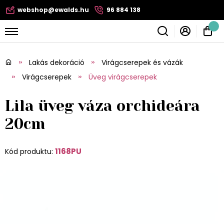
webshop@ewalds.hu
96 884 138
Lakás dekoráció
Virágcserepek és vázák
Virágcserepek
Üveg virágcserepek
Lila üveg váza orchideára
20cm
1168PU
Kód produktu: