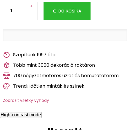
+
DO KOŠÍKA
-
Szépítünk 1997 óta
Több mint 3000 dekoráció raktáron
700 négyzetméteres üzlet és bemutatóterem
Trendi, időtlen minták és színek
Zobraziť všetky výhody
High-contrast mode