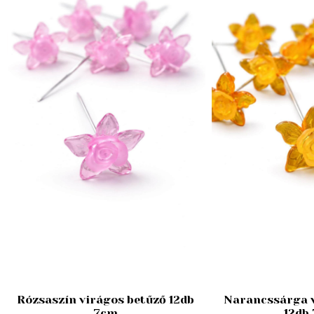
Rózsaszín virágos betűző 12db
Narancssárga v
7cm
12db