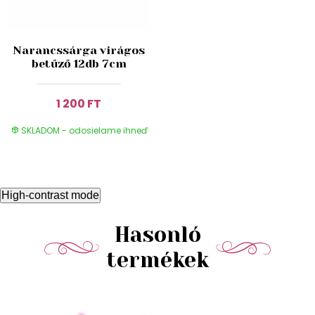
Narancssárga virágos
betűző 12db 7cm
1 200 FT
SKLADOM - odosielame ihneď
High-contrast mode
Hasonló
termékek