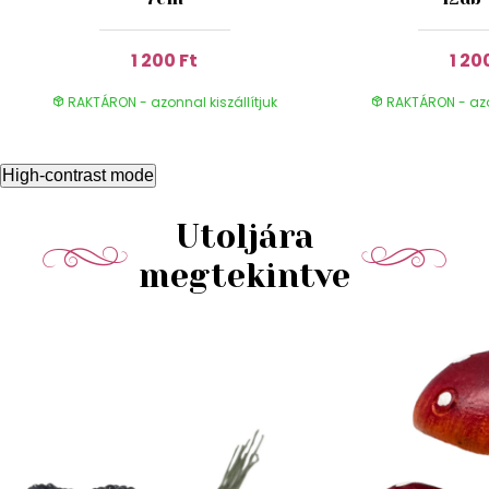
1 200 Ft
1 20
RAKTÁRON - azonnal kiszállítjuk
RAKTÁRON - azon
High-contrast mode
Utoljára
megtekintve