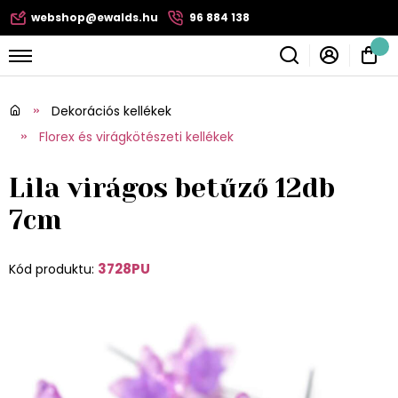
webshop@ewalds.hu
96 884 138
Dekorációs kellékek
Florex és virágkötészeti kellékek
Lila virágos betűző 12db
7cm
3728PU
Kód produktu: