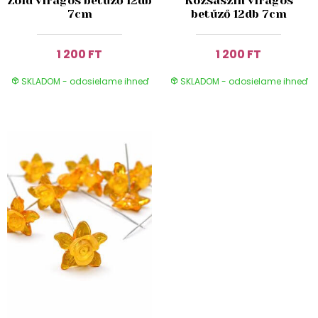
Zöld virágos betűző 12db
Rózsaszín virágos
7cm
betűző 12db 7cm
1 200 FT
1 200 FT
SKLADOM - odosielame ihneď
SKLADOM - odosielame ihneď