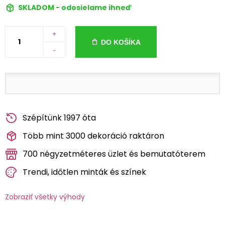
SKLADOM - odosielame ihneď
+
DO KOŠÍKA
-
Szépítünk 1997 óta
Több mint 3000 dekoráció raktáron
700 négyzetméteres üzlet és bemutatóterem
Trendi, időtlen minták és színek
Zobraziť všetky výhody