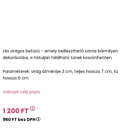
Lila virágos betűzű - amely beilleszthető szinte bármilyen
dekorációba, a hátulján található tűnek köszönhetően.
Paraméterek: virág átmérője 3 cm, teljes hossza 7 cm, tű
hossza 6 cm.
Zobraziť celý popis
1 200 FT
950 FT bez DPH