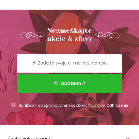
Nezmeškajte
akcie & zľavy
ODOBERAŤ
Súhlasím so spracovaním
osobných údajov
,
Odhlásenie
Ügyfeleink számára