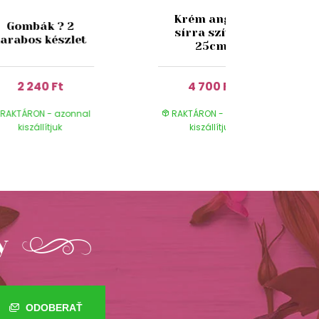
Krém angyal
Gombák ? 2
sírra szívvel
arabos készlet
25cm
2 240 Ft
4 700 Ft
RAKTÁRON - azonnal
RAKTÁRON - azonnal
kiszállítjuk
kiszállítjuk
y
ODOBERAŤ