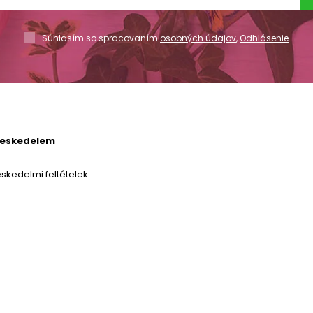
Súhlasím so spracovaním
osobných údajov
,
Odhlásenie
reskedelem
skedelmi feltételek