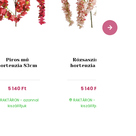
Piros mű
Rózsaszín mű
hortenzia 83cm
hortenzia 83cm
5 140 Ft
5 140 Ft
RAKTÁRON - azonnal
RAKTÁRON - azonnal
kiszállítjuk
kiszállítjuk