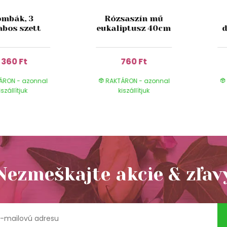
mbák, 3
Rózsaszín mű
abos szett
eukaliptusz 40cm
d
1 360 Ft
760 Ft
ÁRON - azonnal
RAKTÁRON - azonnal
iszállítjuk
kiszállítjuk
Nezmeškajte akcie & zľav