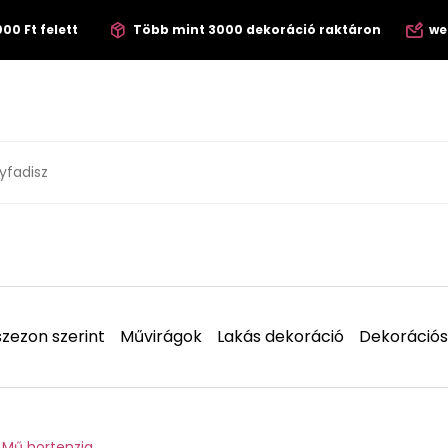
00 Ft felett
Több mint 3000 dekoráció raktáron
we
zezon szerint
Művirágok
Lakás dekoráció
Dekorációs
Mű hortenzia