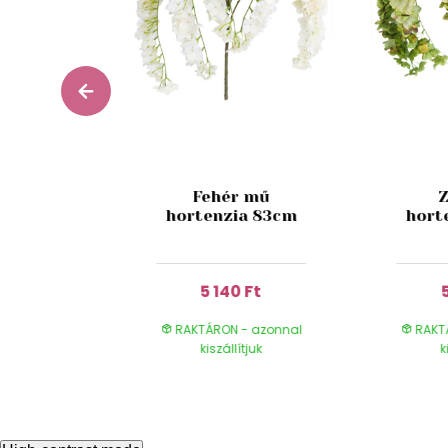
rchidea
Fehér mű
 115cm
hortenzia 83cm
hort
 Ft
5 140 Ft
- azonnal
RAKTÁRON - azonnal
RAKT
ítjuk
kiszállítjuk
k