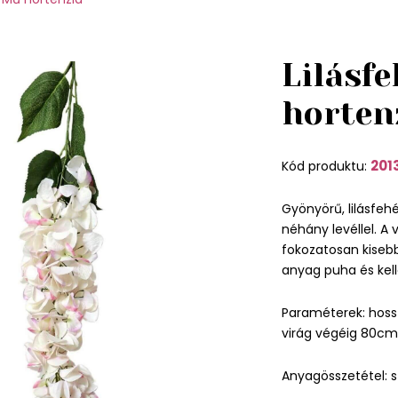
Lilásf
horten
201
Kód produktu:
Gyönyörű, lilásfehé
néhány levéllel. A
fokozatosan kisebb
anyag puha és kel
Paraméterek: hossz
virág végéig 80cm
Anyagösszetétel: s