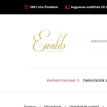
1997 óta Önökkel
Ingyenes szállítás 20 0
Kedvezmények %
Dekorációk s
Domov
Művirágok
Virágfajták szerint