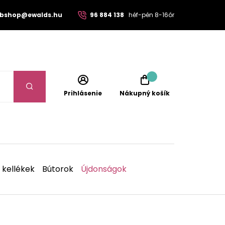
bshop@ewalds.hu
96 884 138
héf-pén 8-16ór
Prihlásenie
Nákupný košík
 kellékek
Bútorok
Újdonságok