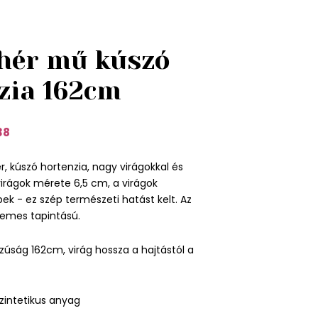
ehér mű kúszó
zia 162cm
38
r, kúszó hortenzia, nagy virágokkal és
 virágok mérete 6,5 cm, a virágok
ek - ez szép természeti hatást kelt. Az
lemes tapintású.
úság 162cm, virág hossza a hajtástól a
zintetikus anyag