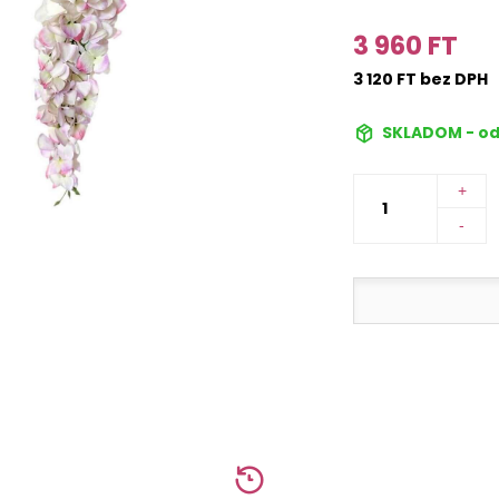
3 960 FT
3 120 FT bez DPH
SKLADOM - od
+
-