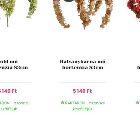
Zöld mű
Halványbarna mű
enzia 83cm
hortenzia 83cm
5 140 Ft
5 140 Ft
ÁRON - azonnal
RAKTÁRON - azonnal
iszállítjuk
kiszállítjuk