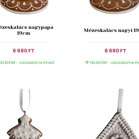
zeskalács nagypapa
Mézeskalács nagyi 1
19cm
6 690 FT
6 690 FT
KLADOM - odosielame ihneď
SKLADOM - odosielame i