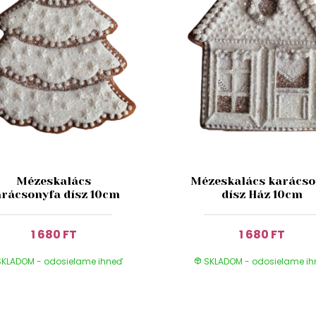
Mézeskalács
Mézeskalács karácso
arácsonyfa dísz 10cm
dísz Ház 10cm
1 680 FT
1 680 FT
KLADOM - odosielame ihneď
SKLADOM - odosielame i