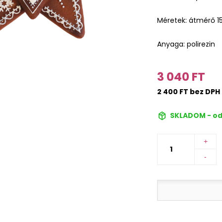
Méretek: átmérő 1
Anyaga: polirezin
3 040 FT
2 400 FT bez DPH
SKLADOM - od
+
-