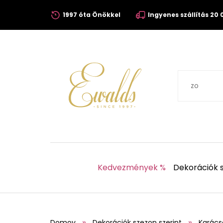
1997 óta Önökkel
Ingyenes szállítás 20 0
Kedvezmények %
Dekorációk s
Domov
Dekorációk szezon szerint
Karács