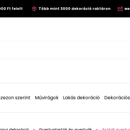
00 Ft felett
Több mint 3000 dekoráció raktáron
we
zezon szerint
Művirágok
Lakás dekoráció
Dekorációs
onyi dekoráció
Gyertyatartók és gyertyák
Asztali gyerty