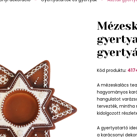
Mézesk
gyerty
gyerty
417
Kód produktu:
A mézeskalács tea
hagyományos kará
hangulatot varázso
tervezték, mintha
kidolgozott részlet
A gyertyatartó ideá
a karácsonyi dekor