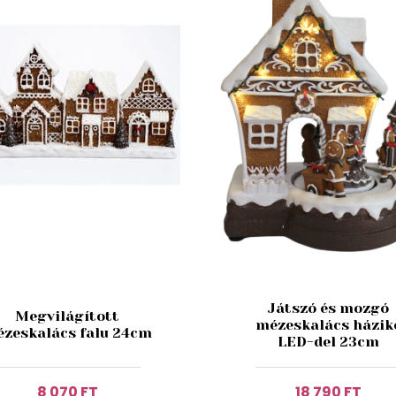
Játszó és mozgó
Megvilágított
mézeskalács házik
zeskalács falu 24cm
LED-del 23cm
8 070 FT
18 790 FT