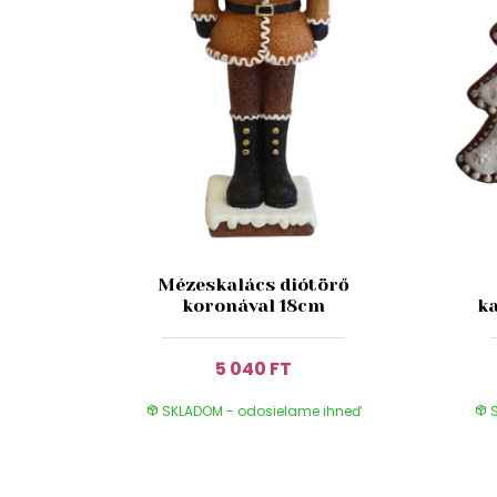
Mézeskalács diótörő
koronával 18cm
k
5 040 FT
SKLADOM - odosielame ihneď
S