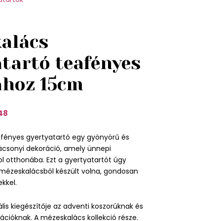
alács
atartó teafényes
ához 15cm
48
fényes gyertyatartó egy gyönyörű és
csonyi dekoráció, amely ünnepi
l otthonába. Ezt a gyertyatartót úgy
 mézeskalácsból készült volna, gondosan
ekkel.
lis kiegészítője az adventi koszorúknak és
ációknak. A mézeskalács kollekció része.