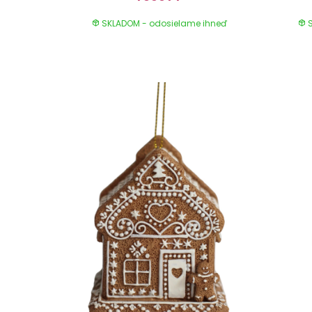
SKLADOM - odosielame ihneď
S