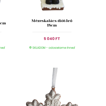
Mézeskalács diótörő
9cm
18cm
5 040 FT
hneď
SKLADOM - odosielame ihneď