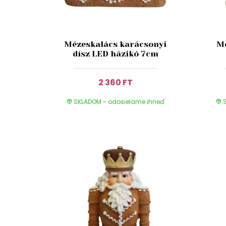
Mézeskalács karácsonyi
Mé
dísz LED házikó 7cm
2 360 FT
SKLADOM - odosielame ihneď
S