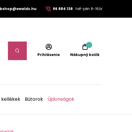
bshop@ewalds.hu
96 884 138
héf-pén 8-16ór
Prihlásenie
Nákupný košík
 kellékek
Bútorok
Újdonságok
atartók