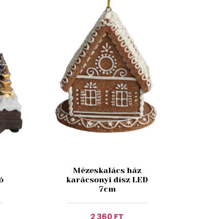
Mézeskalács ház
ó
karácsonyi dísz LED
7cm
2 360 FT