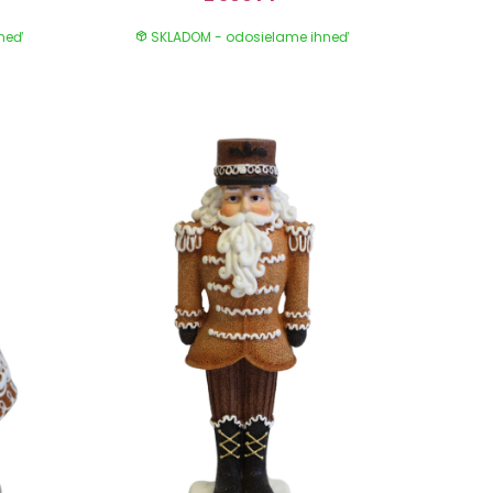
hneď
SKLADOM - odosielame ihneď