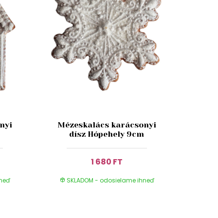
nyi
Mézeskalács karácsonyi
dísz Hópehely 9cm
1 680 FT
hneď
SKLADOM - odosielame ihneď