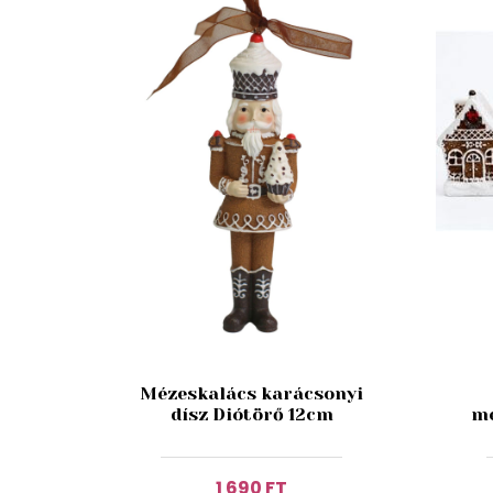
Mézeskalács karácsonyi
dísz Diótörő 12cm
mé
1 690 FT