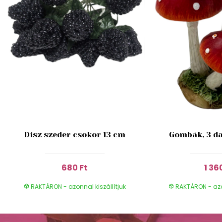
Dísz szeder csokor 13 cm
Gombák, 3 da
680 Ft
1 36
RAKTÁRON - azonnal kiszállítjuk
RAKTÁRON - azon