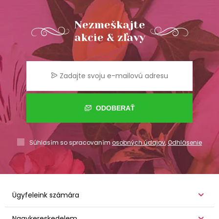
Nezmeškajte
akcie & zľavy
ODOBERAŤ
Súhlasím so spracovaním
osobných údajov
,
Odhlásenie
Ügyfeleink számára
Nagykereskedelem