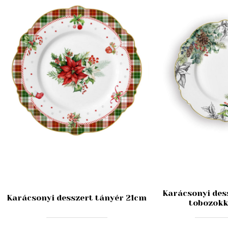
Karácsonyi des
Karácsonyi desszert tányér 21cm
tobozokk