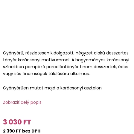
Gyönyörű, részletesen kidolgozott, négyzet alakú desszertes
tányér karácsonyi motívummal. A hagyományos karácsonyi
színekben pompázó porcelántányér finom desszertek, édes
vagy sós finomságok tálalására alkalmas.
Gyönyörűen mutat majd a karácsonyi asztalon.
Zobraziť celý popis
3 030 FT
2 390 FT bez DPH