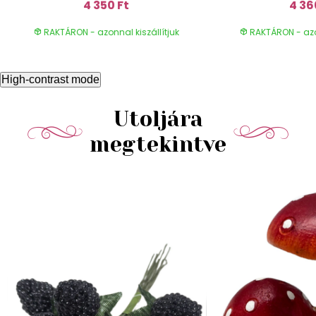
4 350 Ft
4 36
RAKTÁRON - azonnal kiszállítjuk
RAKTÁRON - azon
High-contrast mode
Utoljára
megtekintve