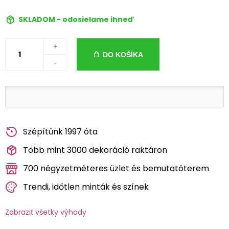
SKLADOM - odosielame ihneď
+
DO KOŠÍKA
-
Szépítünk 1997 óta
Több mint 3000 dekoráció raktáron
700 négyzetméteres üzlet és bemutatóterem
Trendi, időtlen minták és színek
Zobraziť všetky výhody