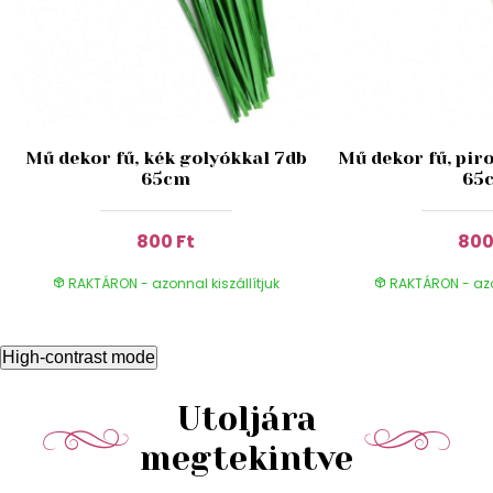
Mű dekor fű, kék golyókkal 7db
Mű dekor fű, pir
65cm
65
800 Ft
800
RAKTÁRON - azonnal kiszállítjuk
RAKTÁRON - azon
High-contrast mode
Utoljára
megtekintve