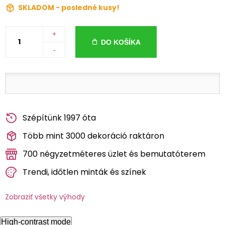
SKLADOM - posledné kusy!
+
DO KOŠÍKA
-
Szépítünk 1997 óta
Több mint 3000 dekoráció raktáron
700 négyzetméteres üzlet és bemutatóterem
Trendi, időtlen minták és színek
Zobraziť všetky výhody
High-contrast mode