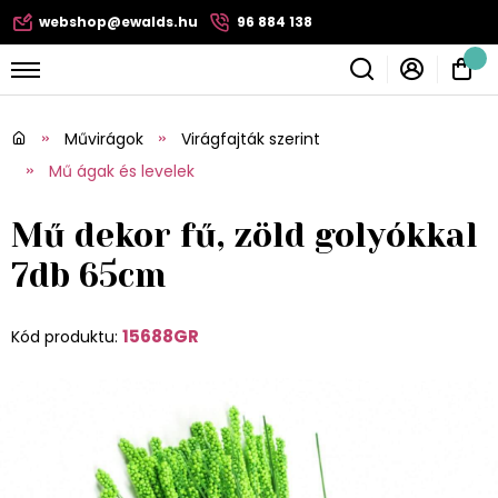
webshop@ewalds.hu
96 884 138
Művirágok
Virágfajták szerint
Mű ágak és levelek
Mű dekor fű, zöld golyókkal
7db 65cm
15688GR
Kód produktu: