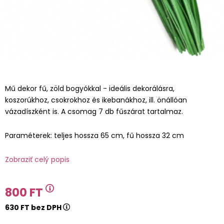
Mű dekor fű, zöld bogyókkal - ideális dekorálásra,
koszorúkhoz, csokrokhoz és ikebanákhoz, ill. önállóan
vázadíszként is. A csomag 7 db fűszárat tartalmaz.
Paraméterek: teljes hossza 65 cm, fű hossza 32 cm
Zobraziť celý popis
800 FT
630 FT bez DPH