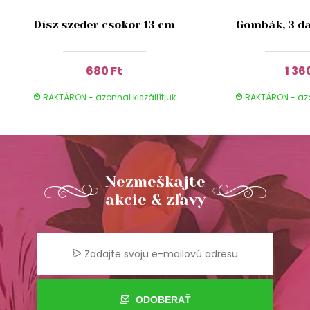
Dísz szeder csokor 13 cm
Gombák, 3 da
680 Ft
1 36
RAKTÁRON - azonnal kiszállítjuk
RAKTÁRON - azon
Nezmeškajte
akcie & zľavy
ODOBERAŤ