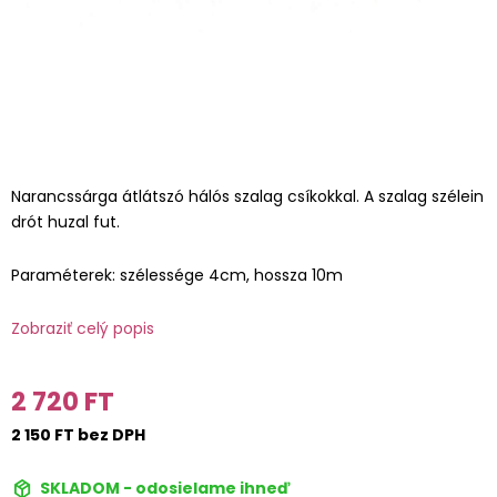
Narancssárga átlátszó hálós szalag csíkokkal. A szalag szélein
drót huzal fut.
Paraméterek: szélessége 4cm, hossza 10m
Zobraziť celý popis
2 720 FT
2 150 FT bez DPH
SKLADOM - odosielame ihneď