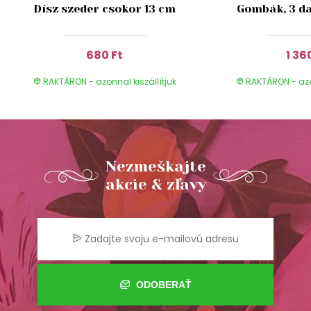
Dísz szeder csokor 13 cm
Gombák, 3 da
680 Ft
1 36
RAKTÁRON - azonnal kiszállítjuk
RAKTÁRON - azon
Nezmeškajte
akcie & zľavy
ODOBERAŤ