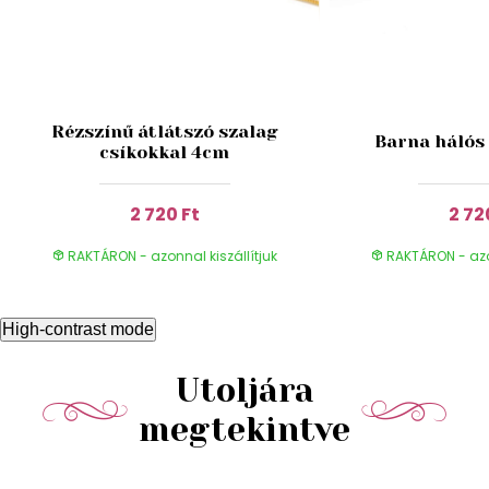
Rézszínű átlátszó szalag
Barna hálós
csíkokkal 4cm
2 720 Ft
2 72
RAKTÁRON - azonnal kiszállítjuk
RAKTÁRON - azon
High-contrast mode
Utoljára
megtekintve