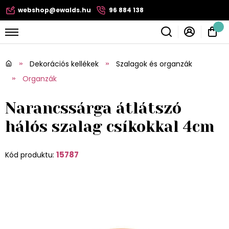
webshop@ewalds.hu
96 884 138
Dekorációs kellékek
Szalagok és organzák
Organzák
Narancssárga átlátszó
hálós szalag csíkokkal 4cm
15787
Kód produktu: