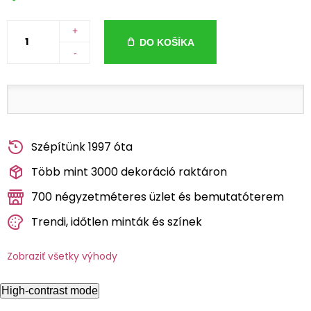
+
DO KOŠÍKA
-
Szépítünk 1997 óta
Több mint 3000 dekoráció raktáron
700 négyzetméteres üzlet és bemutatóterem
Trendi, időtlen minták és színek
Zobraziť všetky výhody
High-contrast mode