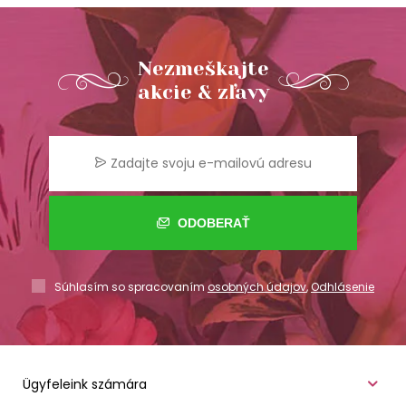
Nezmeškajte
akcie & zľavy
ODOBERAŤ
Súhlasím so spracovaním
osobných údajov
,
Odhlásenie
Ügyfeleink számára