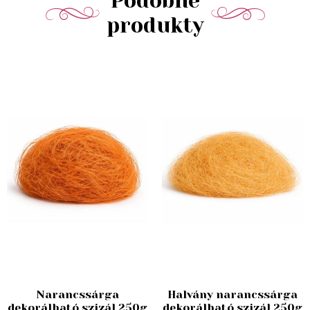
Podobné
produkty
Narancssárga
Halvány narancssárga
dekorálható szizál 250g
dekorálható szizál 250g