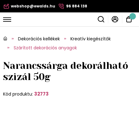
webshop@ewalds.hu
96 884 138
Dekorációs kellékek
Kreatív kiegészítők
Szárított dekorációs anyagok
Narancssárga dekorálható
szizál 50g
32773
Kód produktu: