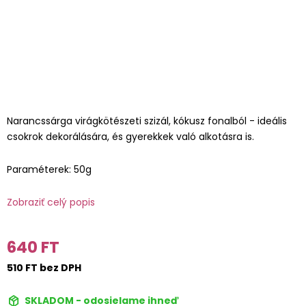
Narancssárga virágkötészeti szizál, kókusz fonalból - ideális
csokrok dekorálására, és gyerekkek való alkotásra is.
Paraméterek: 50g
Zobraziť celý popis
640 FT
510 FT bez DPH
SKLADOM - odosielame ihneď