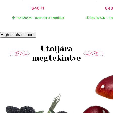
640 Ft
640
RAKTÁRON - azonnal kiszállítjuk
RAKTÁRON - azon
High-contrast mode
Utoljára
megtekintve