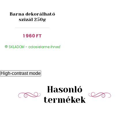
Barna dekorálható
szizál 250g
1 960 FT
SKLADOM - odosielame ihneď
High-contrast mode
Hasonló
termékek