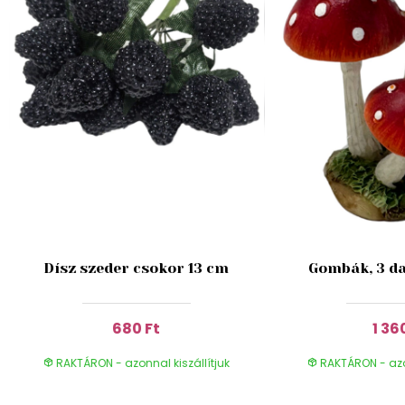
Dísz szeder csokor 13 cm
Gombák, 3 da
680 Ft
1 36
RAKTÁRON - azonnal kiszállítjuk
RAKTÁRON - azon