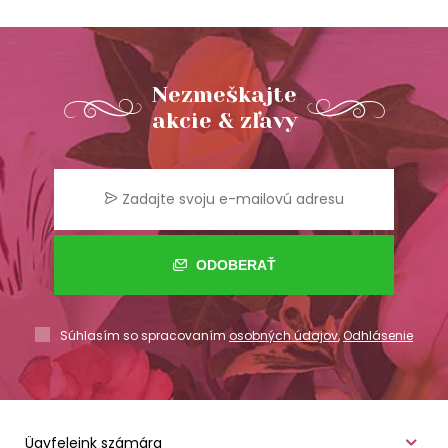
Nezmeškajte
akcie & zľavy
ODOBERAŤ
Súhlasím so spracovaním
osobných údajov
,
Odhlásenie
Ügyfeleink számára