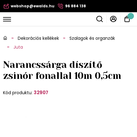
webshop@ewalds.hu
96 884 138
Dekorációs kellékek
Szalagok és organzák
Juta
Narancssárga díszítő
zsinór fonallal 10m 0,5cm
32907
Kód produktu: