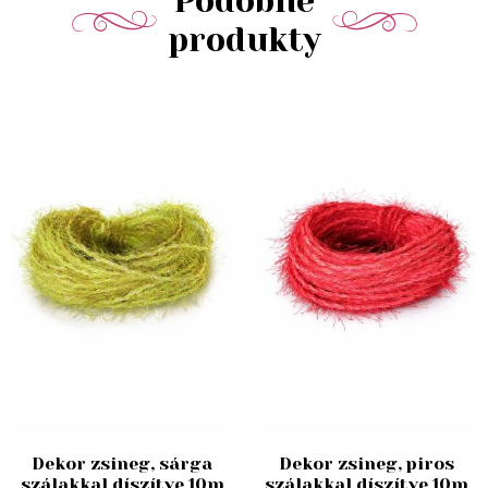
Podobné
produkty
Dekor zsineg, sárga
Dekor zsineg, piros
szálakkal díszítve 10m
szálakkal díszítve 10m