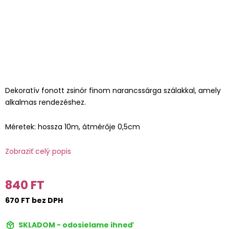
Dekoratív fonott zsinór finom narancssárga szálakkal, amely
alkalmas rendezéshez.
Méretek: hossza 10m, átmérője 0,5cm
Zobraziť celý popis
840 FT
670 FT bez DPH
SKLADOM - odosielame ihneď