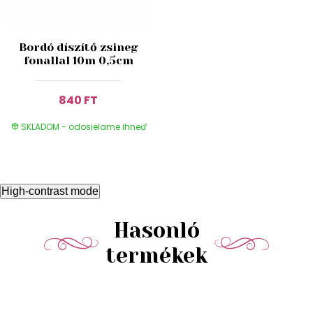
Bordó díszítő zsineg
fonallal 10m 0,5cm
840 FT
SKLADOM - odosielame ihneď
High-contrast mode
Hasonló
termékek