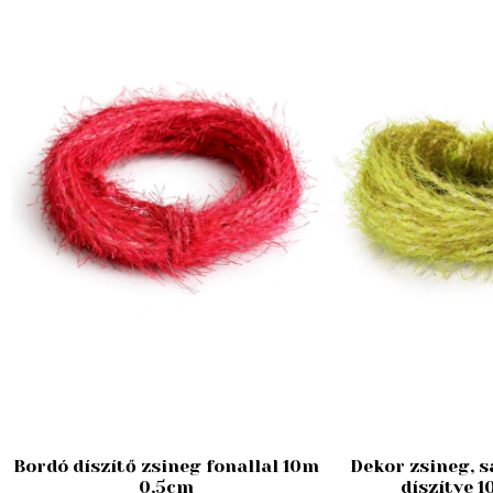
Bordó díszítő zsineg fonallal 10m
Dekor zsineg, s
0,5cm
díszítve 