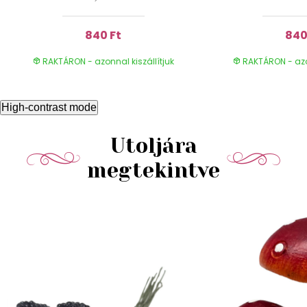
840 Ft
840
RAKTÁRON - azonnal kiszállítjuk
RAKTÁRON - azon
High-contrast mode
Utoljára
megtekintve