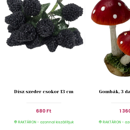
Dísz szeder csokor 13 cm
Gombák, 3 da
680 Ft
1 36
RAKTÁRON - azonnal kiszállítjuk
RAKTÁRON - azon