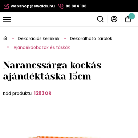
webshop@ewalds.hu
96 884 138
Dekorációs kellékek
Dekorálható tárolók
Ajándékdobozok és táskák
Narancssárga kockás
ajándéktáska 15cm
1263OR
Kód produktu: