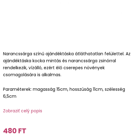
Narancssárga színű ajándéktáska átláthatatlan felülettel. Az
ajándéktáska kocka mintás és narancssárga zsinórral
rendelkezik, vízálló, ezért élő cserepes növények
csomagolására is alkalmas.
Paraméterek: magasság 15cm, hosszúság 11cm, szélesség
6,5cm
Zobraziť celý popis
480 FT