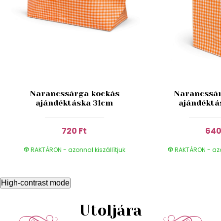
Narancssárga kockás
Narancssár
ajándéktáska 31cm
ajándéktá
720 Ft
640
RAKTÁRON - azonnal kiszállítjuk
RAKTÁRON - azon
High-contrast mode
Utoljára