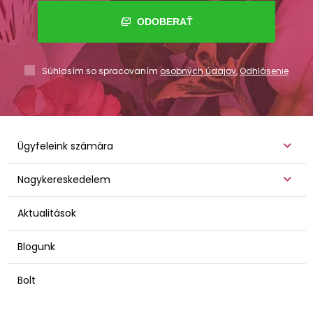
ODOBERAŤ
Súhlasím so spracovaním
osobných údajov
,
Odhlásenie
Ügyfeleink számára
Nagykereskedelem
Aktualitások
Blogunk
Bolt