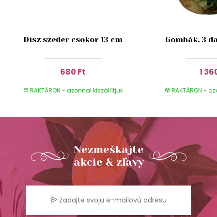
Dísz szeder csokor 13 cm
Gombák, 3 da
680 Ft
1 36
RAKTÁRON - azonnal kiszállítjuk
RAKTÁRON - azon
Nezmeškajte
akcie & zľavy