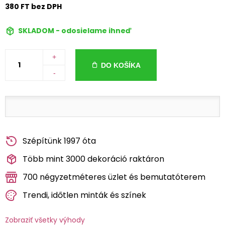
380 FT bez DPH
SKLADOM - odosielame ihneď
+
DO KOŠÍKA
-
Szépítünk 1997 óta
Több mint 3000 dekoráció raktáron
700 négyzetméteres üzlet és bemutatóterem
Trendi, időtlen minták és színek
Zobraziť všetky výhody