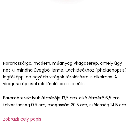
Narancssárga, modern, műanyag virágcserép, amely úgy
néz ki, mindha üvegből lenne. Orchideákhoz (phalaenopsis)
legfőképp, de egyébb virágok tárolásásra is alkalmas. A
virágcserép csokrok tárolására is ideális.
Paraméterek: lyuk átmérője 13,5 cm, alsó átmérő 6,5 cm,
falvastagság 0,5 cm, magasság 20,5 cm, szélesség 14,5 cm
Zobraziť celý popis