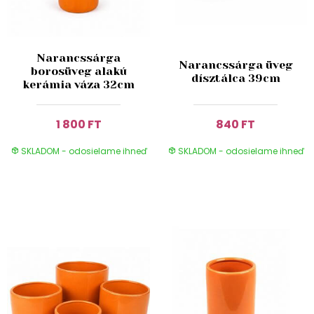
Narancssárga
Narancssárga üveg
borosüveg alakú
dísztálca 39cm
kerámia váza 32cm
1 800 FT
840 FT
SKLADOM - odosielame ihneď
SKLADOM - odosielame ihneď