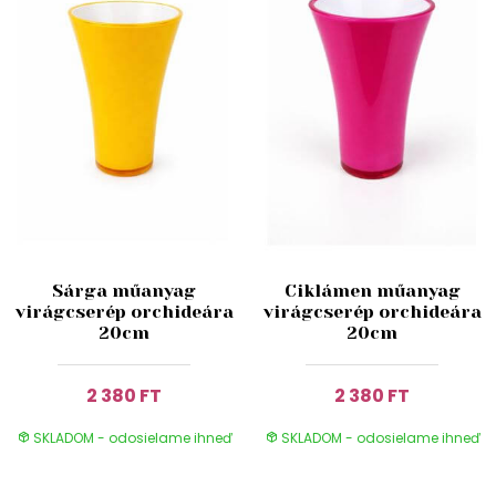
Sárga műanyag
Ciklámen műanyag
virágcserép orchideára
virágcserép orchideára
20cm
20cm
2 380 FT
2 380 FT
SKLADOM - odosielame ihneď
SKLADOM - odosielame ihneď