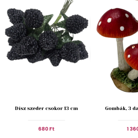
Dísz szeder csokor 13 cm
Gombák, 3 da
680 Ft
1 36