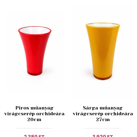
Piros műanyag
Sárga műanyag
virágcserép orchideára
virágcserép orchideára
20cm
27cm
2 380 FT
3 920 FT