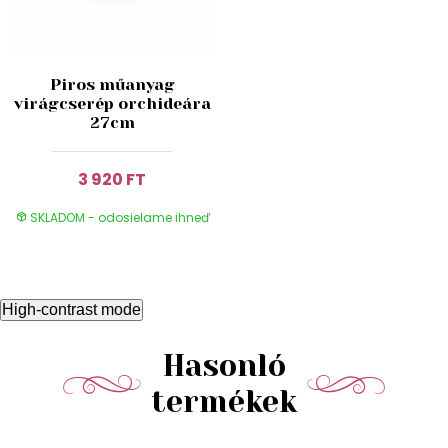
Piros műanyag
virágcserép orchideára
27cm
3 920 FT
SKLADOM - odosielame ihneď
High-contrast mode
Hasonló
termékek