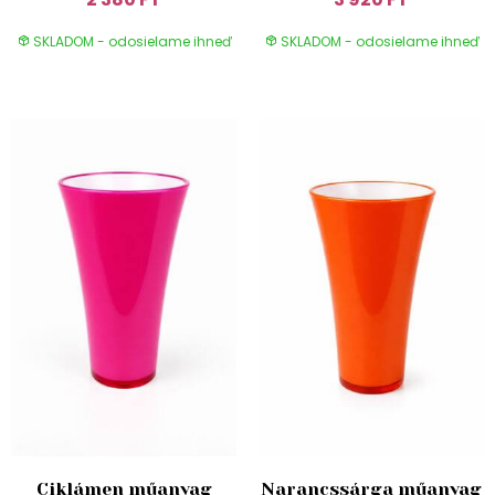
SKLADOM - odosielame ihneď
SKLADOM - odosielame ihneď
Ciklámen műanyag
Narancssárga műanyag