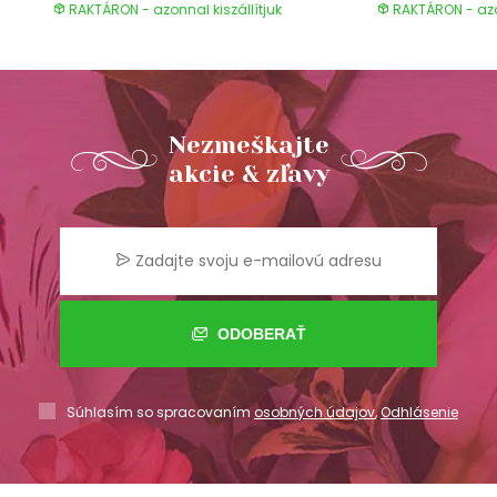
RAKTÁRON - azonnal kiszállítjuk
RAKTÁRON - azon
Nezmeškajte
akcie & zľavy
ODOBERAŤ
Súhlasím so spracovaním
osobných údajov
,
Odhlásenie