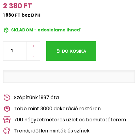
2 380 FT
1 880 FT bez DPH
SKLADOM - odosielame ihneď
+
DO KOŠÍKA
-
Szépítünk 1997 óta
Több mint 3000 dekoráció raktáron
700 négyzetméteres üzlet és bemutatóterem
Trendi, időtlen minták és színek