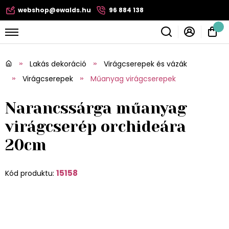
webshop@ewalds.hu
96 884 138
Lakás dekoráció
Virágcserepek és vázák
Virágcserepek
Műanyag virágcserepek
Narancssárga műanyag
virágcserép orchideára
20cm
15158
Kód produktu: