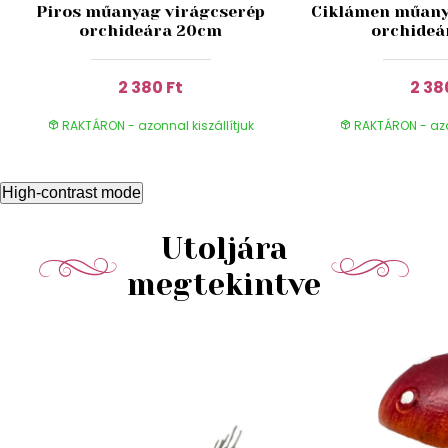
Piros műanyag virágcserép
Ciklámen műany
orchideára 20cm
orchideá
2 380 Ft
2 38
RAKTÁRON - azonnal kiszállítjuk
RAKTÁRON - azon
High-contrast mode
Utoljára
megtekintve