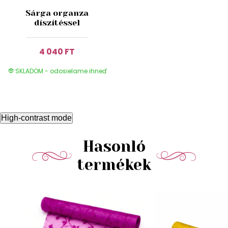
Sárga organza
díszítéssel
4 040 FT
SKLADOM - odosielame ihneď
High-contrast mode
Hasonló
termékek