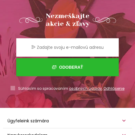
Nezmeškajte
akcie & zľavy
ODOBERAŤ
Súhlasím so spracovaním
osobných údajov
,
Odhlásenie
Ügyfeleink számára