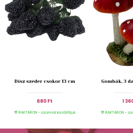
Dísz szeder csokor 13 cm
Gombák, 3 da
680 Ft
1 36
RAKTÁRON - azonnal kiszállítjuk
RAKTÁRON - azon