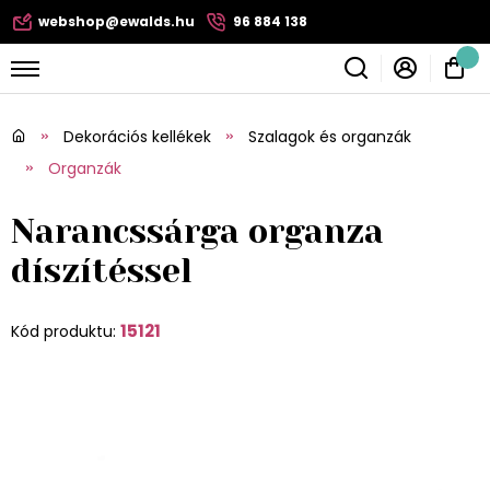
webshop@ewalds.hu
96 884 138
Dekorációs kellékek
Szalagok és organzák
Organzák
Narancssárga organza
díszítéssel
15121
Kód produktu: