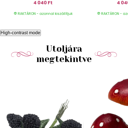
4 040 Ft
4 04
RAKTÁRON - azonnal kiszállítjuk
RAKTÁRON - azon
High-contrast mode
Utoljára
megtekintve