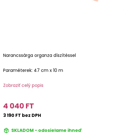
Narancssárga organza díszítéssel
Paraméterek: 47 cm x 10 m
Zobraziť celý popis
4 040 FT
3 190 FT bez DPH
SKLADOM - odosielame ihneď