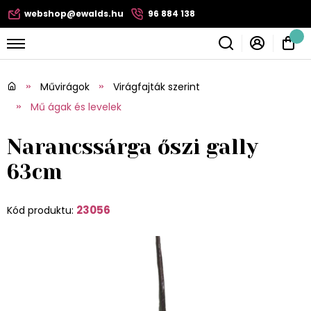
webshop@ewalds.hu
96 884 138
Művirágok
Virágfajták szerint
Mű ágak és levelek
Narancssárga őszi gally
63cm
23056
Kód produktu: