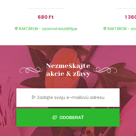
680 Ft
1 36
RAKTÁRON - azonnal kiszállítjuk
RAKTÁRON - azon
Nezmeškajte
akcie & zľavy
ODOBERAŤ