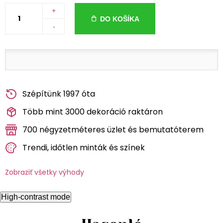
+
DO KOŠÍKA
-
Szépítünk 1997 óta
Több mint 3000 dekoráció raktáron
700 négyzetméteres üzlet és bemutatóterem
Trendi, időtlen minták és színek
Zobraziť všetky výhody
High-contrast mode