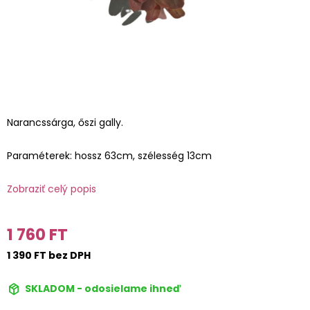
Narancssárga, őszi gally.
Paraméterek: hossz 63cm, szélesség 13cm
Zobraziť celý popis
1 760 FT
1 390 FT bez DPH
SKLADOM - odosielame ihneď