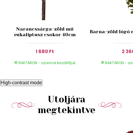
Narancssárga-zöld mű
Barna-zöld lógó 
eukaliptusz csokor 40cm
1 680 Ft
2 36
RAKTÁRON - azonnal kiszállítjuk
RAKTÁRON - azon
High-contrast mode
Utoljára
megtekintve