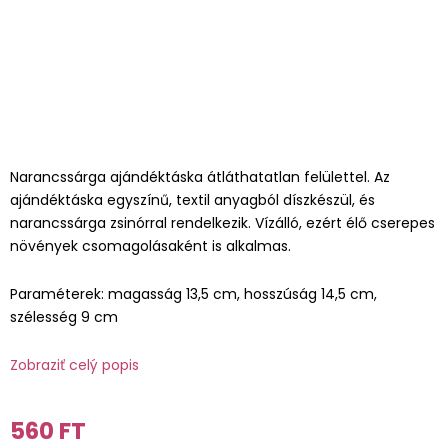
Narancssárga ajándéktáska átláthatatlan felülettel. Az
ajándéktáska egyszínű, textil anyagból díszkészül, és
narancssárga zsinórral rendelkezik. Vízálló, ezért élő cserepes
növények csomagolásaként is alkalmas.
Paraméterek: magasság 13,5 cm, hosszúság 14,5 cm,
szélesség 9 cm
Zobraziť celý popis
560 FT