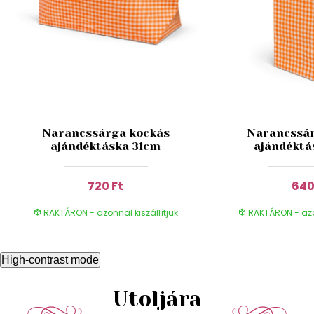
Narancssárga kockás
Narancssár
ajándéktáska 31cm
ajándéktá
720 Ft
640
RAKTÁRON - azonnal kiszállítjuk
RAKTÁRON - azon
High-contrast mode
Utoljára