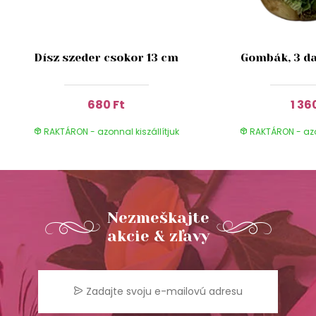
Dísz szeder csokor 13 cm
Gombák, 3 da
680 Ft
1 36
RAKTÁRON - azonnal kiszállítjuk
RAKTÁRON - azon
Nezmeškajte
akcie & zľavy