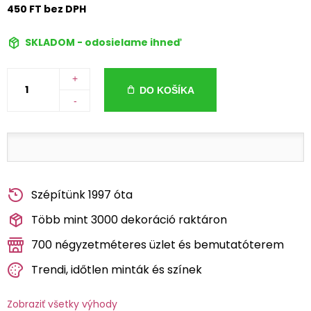
450 FT bez DPH
SKLADOM - odosielame ihneď
+
DO KOŠÍKA
-
Szépítünk 1997 óta
Több mint 3000 dekoráció raktáron
700 négyzetméteres üzlet és bemutatóterem
Trendi, időtlen minták és színek
Zobraziť všetky výhody