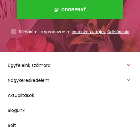
ODOBERAŤ
Súhlasím so spracovaním
osobných údajov
,
Odhlásenie
Ügyfeleink számára
Nagykereskedelem
Aktualitások
Blogunk
Bolt