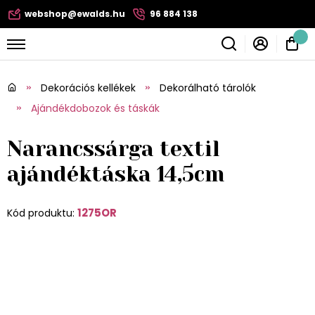
webshop@ewalds.hu
96 884 138
Dekorációs kellékek
Dekorálható tárolók
Ajándékdobozok és táskák
Narancssárga textil
ajándéktáska 14,5cm
1275OR
Kód produktu: