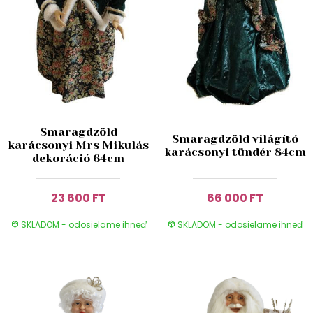
Smaragdzöld
Smaragdzöld világító
karácsonyi Mrs Mikulás
karácsonyi tündér 84cm
dekoráció 64cm
23 600 FT
66 000 FT
SKLADOM - odosielame ihneď
SKLADOM - odosielame ihneď