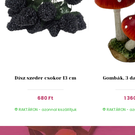
Dísz szeder csokor 13 cm
Gombák, 3 da
680 Ft
1 36
RAKTÁRON - azonnal kiszállítjuk
RAKTÁRON - azon