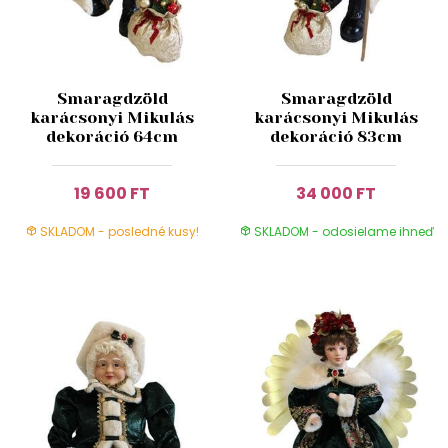
Smaragdzöld
Smaragdzöld
karácsonyi Mikulás
karácsonyi Mikulás
dekoráció 64cm
dekoráció 83cm
19 600 FT
34 000 FT
SKLADOM - posledné kusy!
SKLADOM - odosielame ihneď