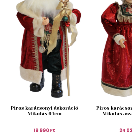
Piros karácsonyi dekoráció
Piros karácson
Mikulás 64cm
Mikulás ass
19 990 Ft
24 02