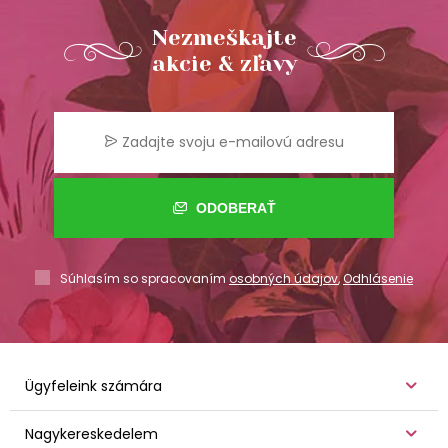
Nezmeškajte
akcie & zľavy
ODOBERAŤ
Súhlasím so spracovaním
osobných údajov
,
Odhlásenie
Ügyfeleink számára
Nagykereskedelem