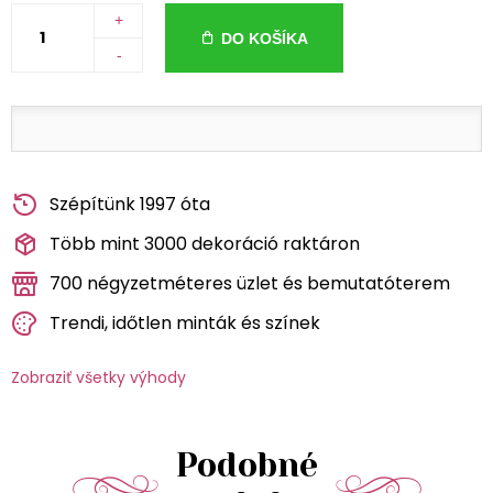
+
DO KOŠÍKA
-
Szépítünk 1997 óta
Több mint 3000 dekoráció raktáron
700 négyzetméteres üzlet és bemutatóterem
Trendi, időtlen minták és színek
Zobraziť všetky výhody
Podobné