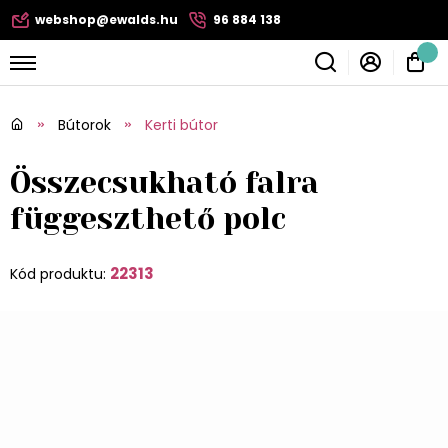
webshop@ewalds.hu
96 884 138
Bútorok
Kerti bútor
Összecsukható falra
függeszthető polc
22313
Kód produktu: