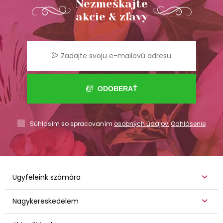
Nezmeškajte
akcie & zľavy
ODOBERAŤ
Súhlasím so spracovaním
osobných údajov
,
Odhlásenie
Ügyfeleink számára
Nagykereskedelem