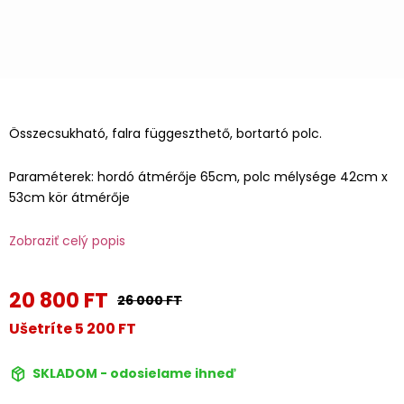
Összecsukható, falra függeszthető, bortartó polc.
Paraméterek: hordó átmérője 65cm, polc mélysége 42cm x
53cm kör átmérője
Zobraziť celý popis
20 800 FT
26 000 FT
Ušetríte 5 200 FT
SKLADOM - odosielame ihneď