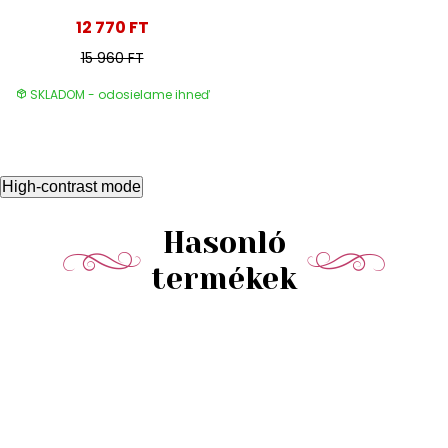
12 770 FT
15 960 FT
SKLADOM - odosielame ihneď
High-contrast mode
Hasonló
termékek