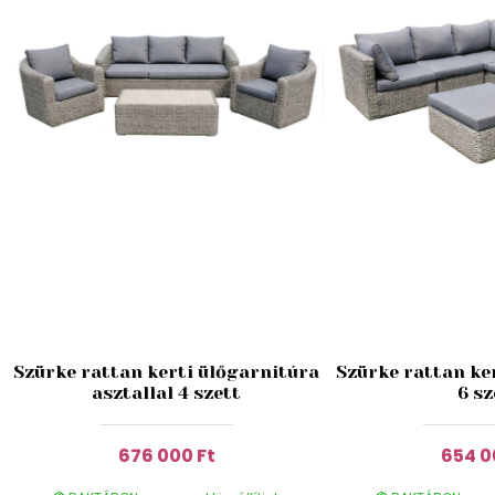
Szürke rattan kerti ülőgarnitúra
Szürke rattan ke
asztallal 4 szett
6 sz
676 000 Ft
654 0