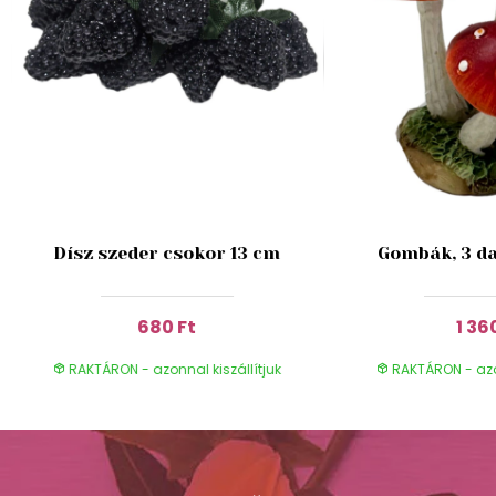
Dísz szeder csokor 13 cm
Gombák, 3 da
680 Ft
1 36
RAKTÁRON - azonnal kiszállítjuk
RAKTÁRON - azon