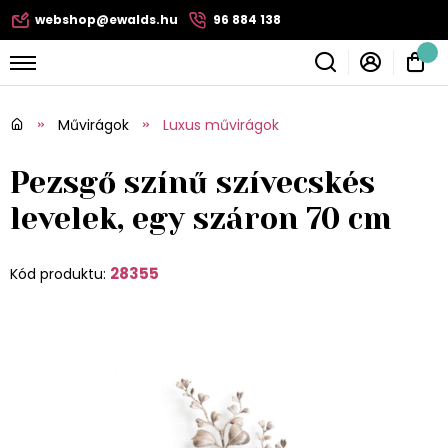
webshop@ewalds.hu
96 884 138
Művirágok
Luxus művirágok
Pezsgő színű szívecskés
levelek, egy száron 70 cm
28355
Kód produktu: