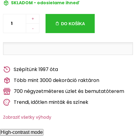
SKLADOM - odosielame ihneď
+
DO KOŠÍKA
-
Szépítünk 1997 óta
Több mint 3000 dekoráció raktáron
700 négyzetméteres üzlet és bemutatóterem
Trendi, időtlen minták és színek
Zobraziť všetky výhody
High-contrast mode