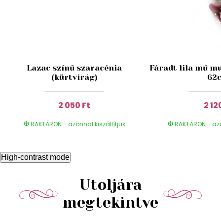
Lazac színű szaracénia
Fáradt lila mű mu
(kürtvirág)
62
2 050 Ft
2 12
RAKTÁRON - azonnal kiszállítjuk
RAKTÁRON - azon
High-contrast mode
Utoljára
megtekintve