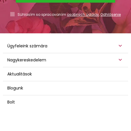
Súhlasím so spracovaním
osobných údajov
,
Odhlásenie
Ügyfeleink számára
Nagykereskedelem
Aktualitások
Blogunk
Bolt