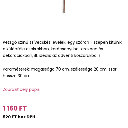
Pezsgő színű szívecskés levelek, egy száron - szépen kitűnik
a különféle csokrokban, karácsonyi belterekben és
dekorációkban, ill. ideális az ádventi koszorúkba is.
Paraméterek: magassága 70 cm, szélessége 20 cm, szár
hossza 30 cm
Zobraziť celý popis
1 160 FT
920 FT bez DPH