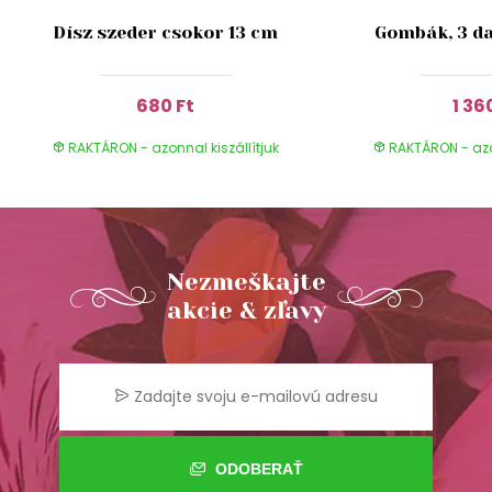
Dísz szeder csokor 13 cm
Gombák, 3 da
680 Ft
1 36
RAKTÁRON - azonnal kiszállítjuk
RAKTÁRON - azon
Nezmeškajte
akcie & zľavy
ODOBERAŤ