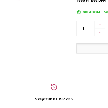
1 550 FT bez DPH
SKLADOM - od
+
-
Szépítünk 1997 óta