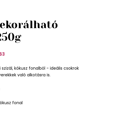
dekorálható
250g
63
 szizál, kókusz fonalból - ideális csokrok
erekkek való alkotásra is.
g
ókusz fonal