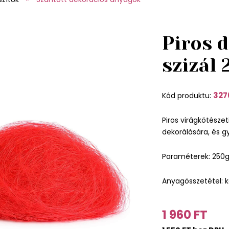
Piros 
szizál 
327
Kód produktu:
Piros virágkötészeti
dekorálására, és gy
Paraméterek: 250
Anyagösszetétel: k
1 960 FT