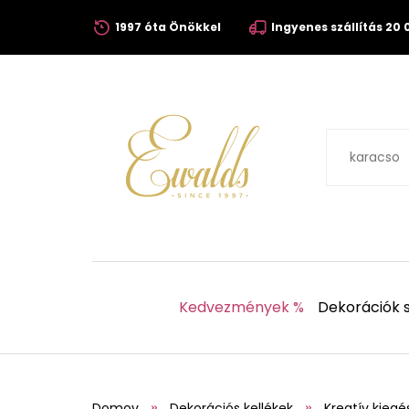
1997 óta Önökkel
Ingyenes szállítás 20 0
Kedvezmények %
Dekorációk s
Domov
Dekorációs kellékek
Kreatív kiegé