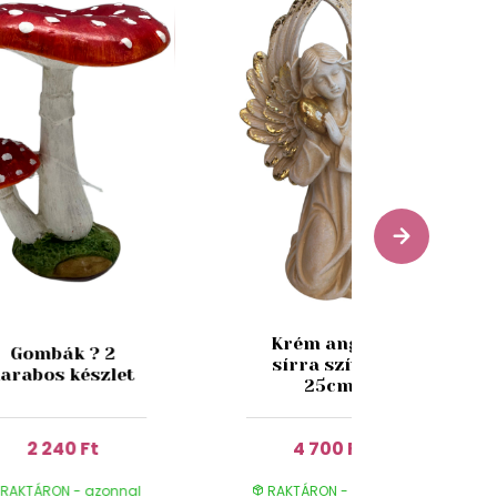
Krém angyal
Gombák ? 2
sírra szívvel
arabos készlet
25cm
2 240 Ft
4 700 Ft
RAKTÁRON - azonnal
RAKTÁRON - azonnal