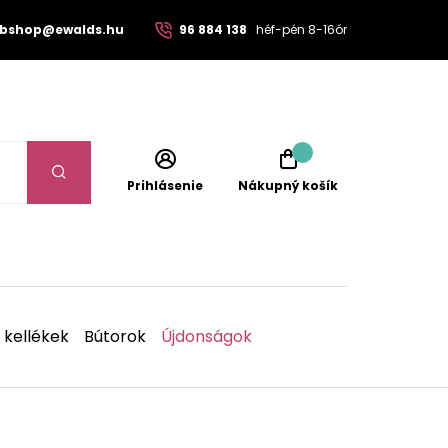
bshop@ewalds.hu
96 884 138
héf-pén 8-16ór
Prihlásenie
Nákupný košík
 kellékek
Bútorok
Újdonságok