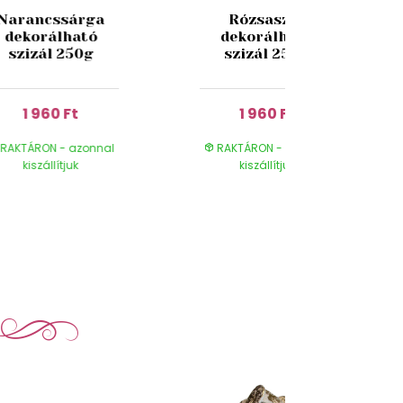
Narancssárga
Rózsaszín
dekorálható
dekorálható
szizál 250g
szizál 250g
1 960 Ft
1 960 Ft
RAKTÁRON - azonnal
RAKTÁRON - azonnal
kiszállítjuk
kiszállítjuk