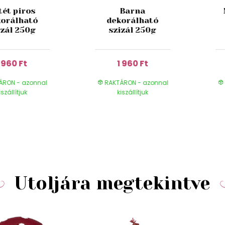
tét piros
Barna
korálható
dekorálható
izál 250g
szizál 250g
1 960 Ft
1 960 Ft
ÁRON - azonnal
RAKTÁRON - azonnal
iszállítjuk
kiszállítjuk
Utoljára megtekintve