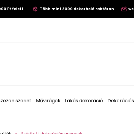
00 Ft felett
Több mint 3000 dekoráció raktáron
we
zezon szerint
Művirágok
Lakás dekoráció
Dekorációs
szítők
Szárított dekorációs anyagok