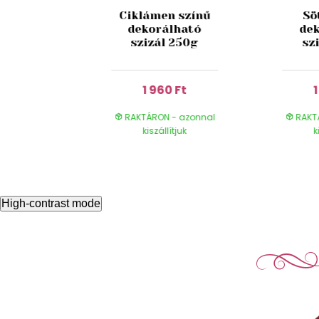
zetes
Ciklámen színű
Sö
koráció
dekorálható
de
vélből
szizál 250g
sz
b
 Ft
1 960 Ft
- azonnal
RAKTÁRON - azonnal
RAKT
ítjuk
kiszállítjuk
k
High-contrast mode