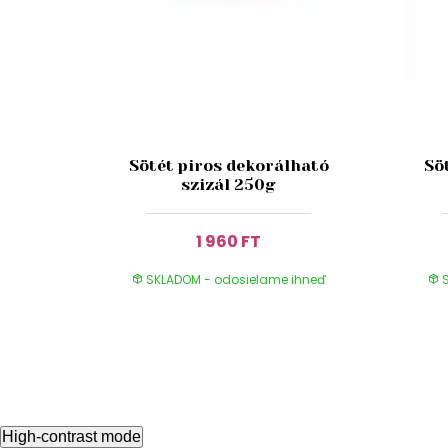
Sötét piros dekorálható
Sö
szizál 250g
1 960 FT
SKLADOM - odosielame ihneď
S
High-contrast mode