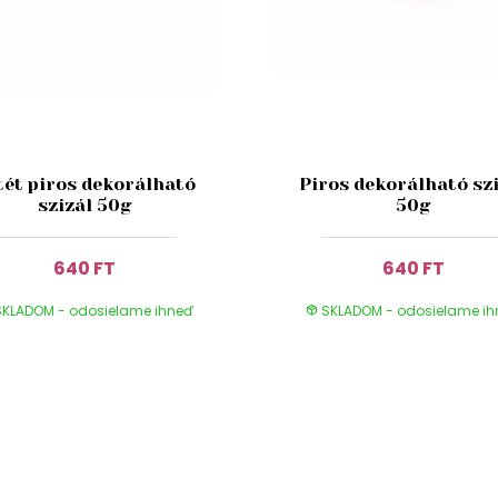
tét piros dekorálható
Piros dekorálható sz
szizál 50g
50g
640 FT
640 FT
KLADOM - odosielame ihneď
SKLADOM - odosielame i