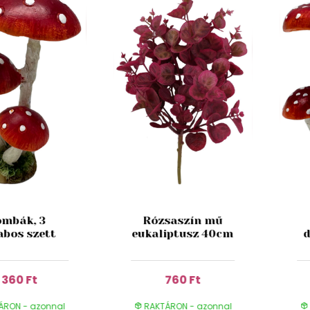
mbák, 3
Rózsaszín mű
abos szett
eukaliptusz 40cm
d
1 360 Ft
760 Ft
ÁRON - azonnal
RAKTÁRON - azonnal