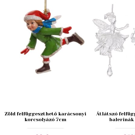
m
Zöld felfüggeszthető karácsonyi
Átlátszó felfüg
korcsolyázó 7cm
balerinák