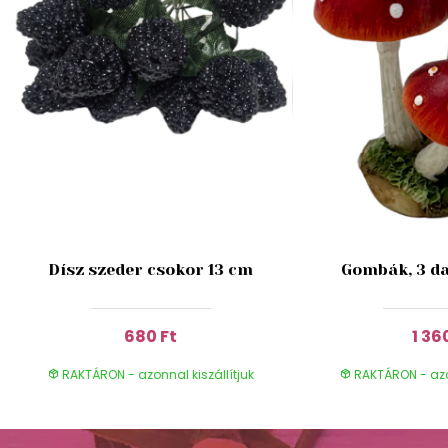
Dísz szeder csokor 13 cm
Gombák, 3 da
680 Ft
1 36
RAKTÁRON - azonnal kiszállítjuk
RAKTÁRON - azon