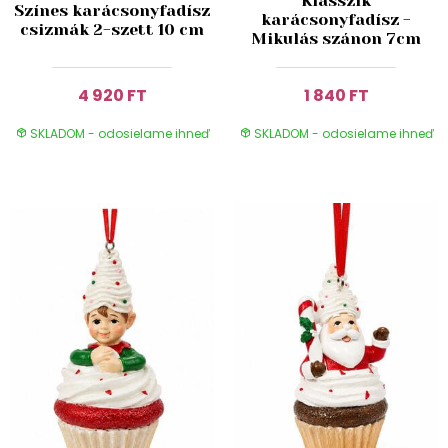
Klasszik
Színes karácsonyfadísz
karácsonyfadísz -
csizmák 2-szett 10 cm
Mikulás szánon 7cm
4 920 FT
1 840 FT
SKLADOM - odosielame ihneď
SKLADOM - odosielame ihneď