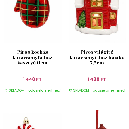
Piros kockás
Piros világító
karácsonyfadísz
karácsonyi dísz házikó
kesztyű 11cm
7,5cm
1 440 FT
1 480 FT
SKLADOM - odosielame ihneď
SKLADOM - odosielame ihneď