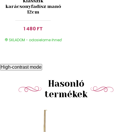
Klasszik
karácsonyfadísz manó
12cm
1 480 FT
SKLADOM - odosielame ihneď
High-contrast mode
Hasonló
termékek