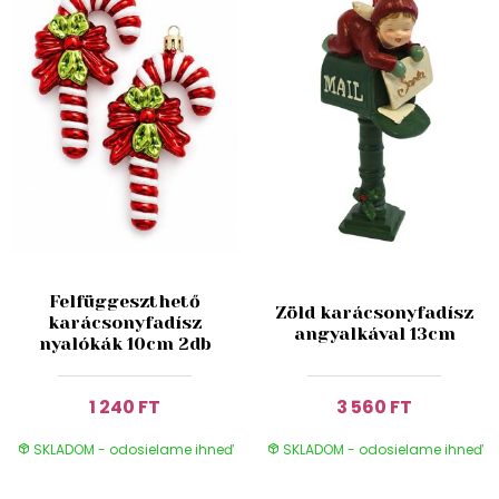
Felfüggeszthető
Zöld karácsonyfadísz
karácsonyfadísz
angyalkával 13cm
nyalókák 10cm 2db
1 240 FT
3 560 FT
SKLADOM - odosielame ihneď
SKLADOM - odosielame ihneď