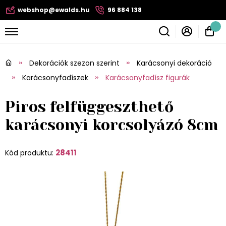
webshop@ewalds.hu
96 884 138
Dekorációk szezon szerint
Karácsonyi dekoráció
Karácsonyfadíszek
Karácsonyfadísz figurák
Piros felfüggeszthető
karácsonyi korcsolyázó 8cm
28411
Kód produktu: