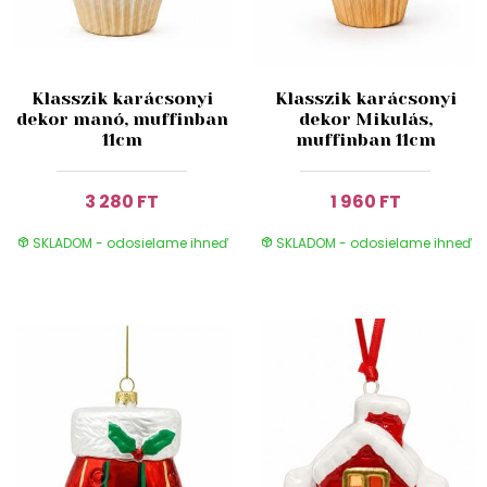
Klasszik karácsonyi
Klasszik karácsonyi
dekor manó, muffinban
dekor Mikulás,
11cm
muffinban 11cm
3 280 FT
1 960 FT
SKLADOM - odosielame ihneď
SKLADOM - odosielame ihneď