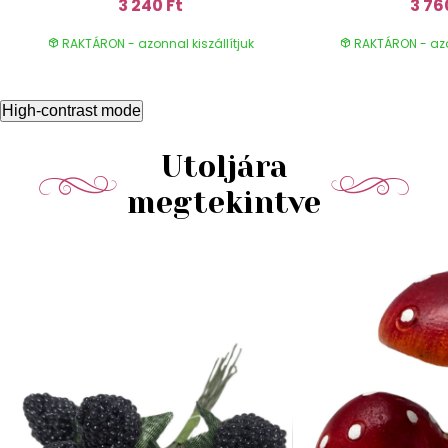
3 240 Ft
3 76
RAKTÁRON - azonnal kiszállítjuk
RAKTÁRON - azon
High-contrast mode
Utoljára
megtekintve