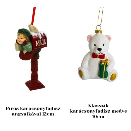
Klasszik
Piros karácsonyfadísz
karácsonyfadísz medve
angyalkával 12cm
10cm