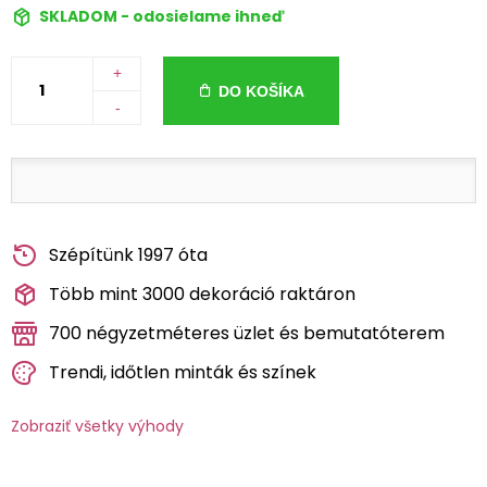
SKLADOM - odosielame ihneď
+
DO KOŠÍKA
-
Szépítünk 1997 óta
Több mint 3000 dekoráció raktáron
700 négyzetméteres üzlet és bemutatóterem
Trendi, időtlen minták és színek
Zobraziť všetky výhody