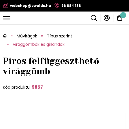
webshop@ewalds.hu
96 884 138
Művirágok
Típus szerint
Virággömbök és girlandok
Piros felfüggeszthető
virággömb
9857
Kód produktu: