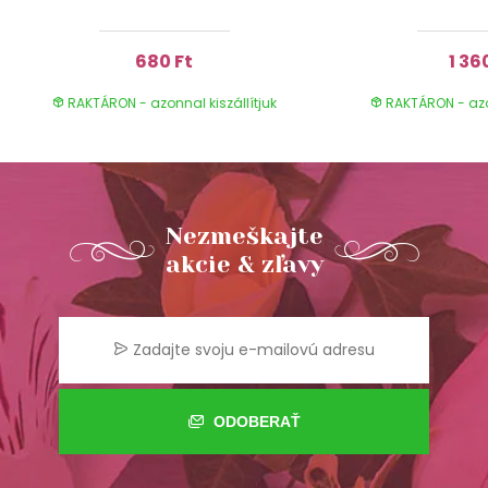
680 Ft
1 36
RAKTÁRON - azonnal kiszállítjuk
RAKTÁRON - azon
Nezmeškajte
akcie & zľavy
ODOBERAŤ