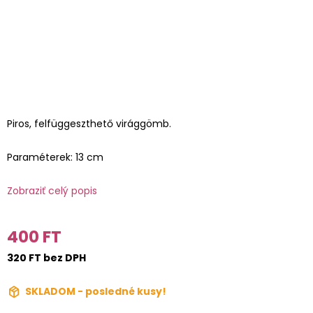
Piros, felfüggeszthető virággömb.
Paraméterek: 13 cm
Zobraziť celý popis
400 FT
320 FT bez DPH
SKLADOM - posledné kusy!