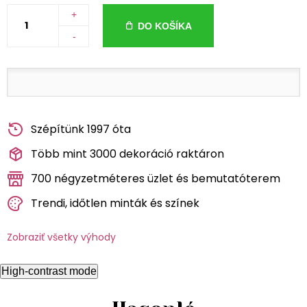
+
DO KOŠÍKA
-
Szépítünk 1997 óta
Több mint 3000 dekoráció raktáron
700 négyzetméteres üzlet és bemutatóterem
Trendi, időtlen minták és színek
Zobraziť všetky výhody
High-contrast mode