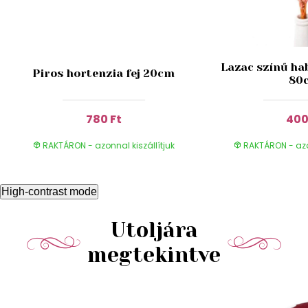
Lazac színű ha
Piros hortenzia fej 20cm
80
780 Ft
400
RAKTÁRON - azonnal kiszállítjuk
RAKTÁRON - azon
High-contrast mode
Utoljára
megtekintve