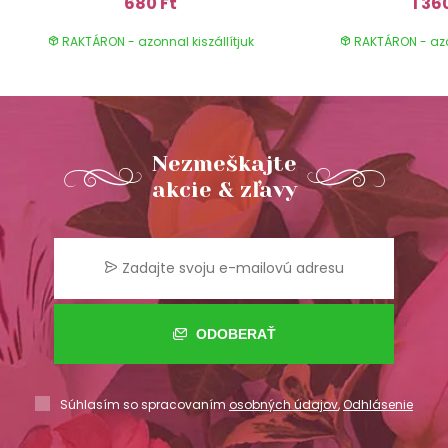
680 Ft
1 36
RAKTÁRON - azonnal kiszállítjuk
RAKTÁRON - azon
Nezmeškajte
akcie & zľavy
ODOBERAŤ
Súhlasím so spracovaním
osobných údajov
,
Odhlásenie