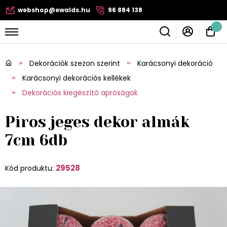
webshop@ewalds.hu
96 884 138
Dekorációk szezon szerint
Karácsonyi dekoráció
Karácsonyi dekorációs kellékek
Dekorációs kiegészítő apróságok
Piros jeges dekor almák
7cm 6db
29528
Kód produktu: