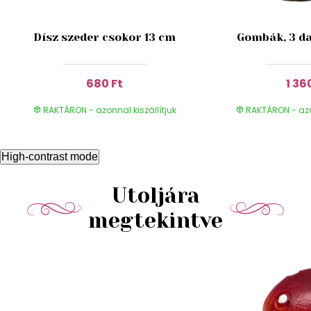
Dísz szeder csokor 13 cm
Gombák, 3 da
680 Ft
1 36
RAKTÁRON - azonnal kiszállítjuk
RAKTÁRON - azon
High-contrast mode
Utoljára
megtekintve