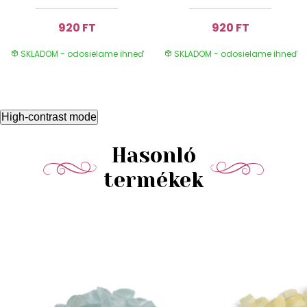
920 FT
920 FT
SKLADOM - odosielame ihneď
SKLADOM - odosielame ihneď
High-contrast mode
Hasonló
termékek