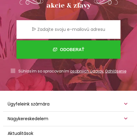
akcie & zľavy
ODOBERAŤ
Súhlasím so spracovaním
osobných údajov
,
Odhlásenie
Ügyfeleink számára
Nagykereskedelem
Aktualitások