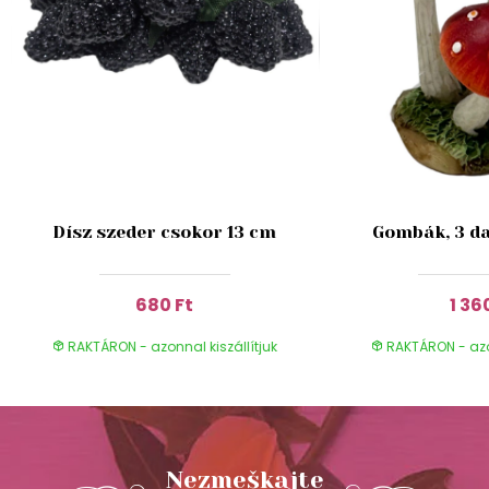
Dísz szeder csokor 13 cm
Gombák, 3 da
680 Ft
1 36
RAKTÁRON - azonnal kiszállítjuk
RAKTÁRON - azon
Nezmeškajte