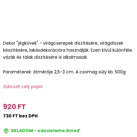
Dekor "jégkövek" - virágcserepek díszítésére, virágdíszek
készítésére, lakásdekorációra használják. Ezen kívül különféle
vázák és tálak díszítésére is alkalmasak.
Paraméterek: átmérője 2,5-3 cm. A csomag súly kb. 500g
Zobraziť celý popis
920 FT
730 FT bez DPH
SKLADOM - odosielame ihneď