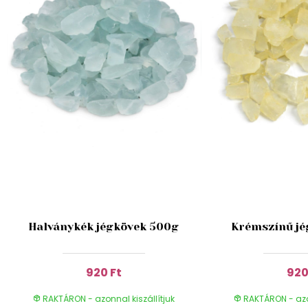
Halványkék jégkövek 500g
Krémszínű jé
920 Ft
920
RAKTÁRON - azonnal kiszállítjuk
RAKTÁRON - azon