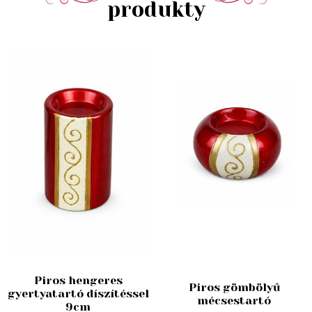
produkty
Piros hengeres
Piros gömbölyű
gyertyatartó díszítéssel
mécsestartó
9cm