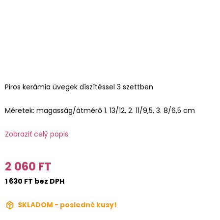
Piros kerámia üvegek díszítéssel 3 szettben
Méretek: magasság/átmérő 1. 13/12, 2. 11/9,5, 3. 8/6,5 cm
Zobraziť celý popis
2 060 FT
1 630 FT bez DPH
SKLADOM - posledné kusy!