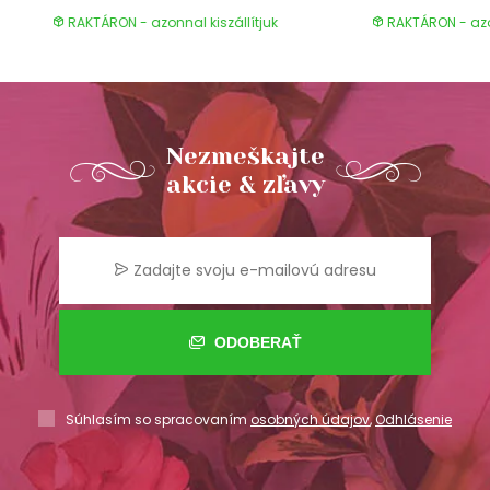
RAKTÁRON - azonnal kiszállítjuk
RAKTÁRON - azon
Nezmeškajte
akcie & zľavy
ODOBERAŤ
Súhlasím so spracovaním
osobných údajov
,
Odhlásenie