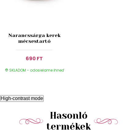
Narancssárga kerek
mécsestartó
690 FT
SKLADOM - odosielame ihneď
High-contrast mode
Hasonló
termékek