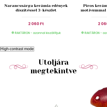
Narancssárga kerámia edények
Piros kerám
díszítéssel 3-készlet
motívummal 3
2 060 Ft
2 06
RAKTÁRON - azonnal kiszállítjuk
RAKTÁRON - azon
High-contrast mode
Utoljára
megtekintve