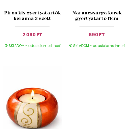
Piros kis gyertyatartók
Narancssárga kerek
kerámia 3 szett
gyertyatartó 11cm
2 060 FT
690 FT
SKLADOM - odosielame ihneď
SKLADOM - odosielame ihneď