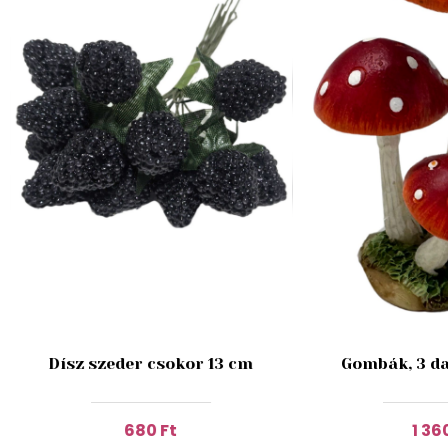
Dísz szeder csokor 13 cm
Gombák, 3 da
680 Ft
1 36