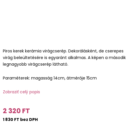
Piros kerek kerámia virágcserép. Dekorálásként, de cserepes
virág beleültetésére is egyaránt alkalmas. A képen a második
legnagyobb virágcserép látható.
Paraméterek: magasság 14cm, átmérője 15cm
Zobraziť celý popis
2 320 FT
1 830 FT bez DPH