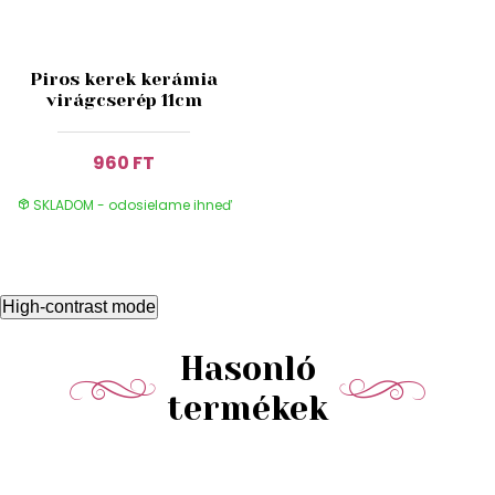
Piros kerek kerámia
virágcserép 11cm
960 FT
SKLADOM - odosielame ihneď
High-contrast mode
Hasonló
termékek