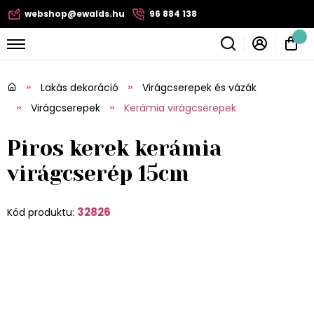
webshop@ewalds.hu
96 884 138
Lakás dekoráció
Virágcserepek és vázák
Virágcserepek
Kerámia virágcserepek
Piros kerek kerámia
virágcserép 15cm
32826
Kód produktu: