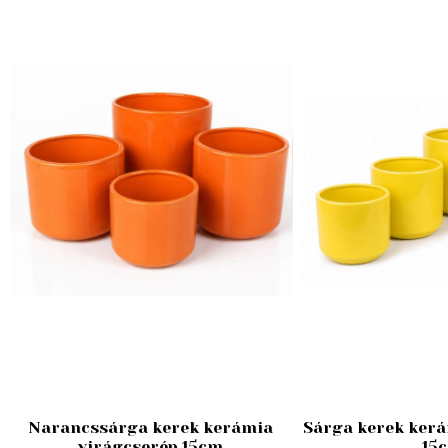
Narancssárga kerek kerámia
Sárga kerek kerá
virágcserép 15cm
15