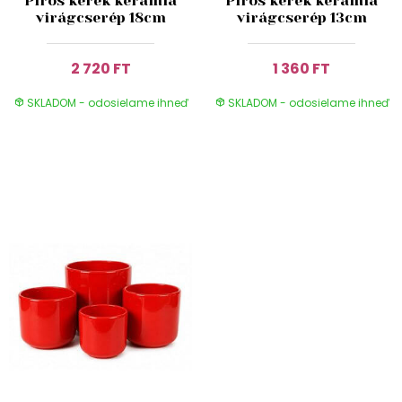
Piros kerek kerámia
Piros kerek kerámia
virágcserép 18cm
virágcserép 13cm
2 720 FT
1 360 FT
SKLADOM - odosielame ihneď
SKLADOM - odosielame ihneď