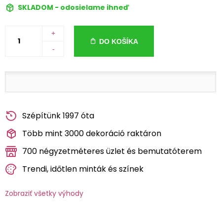
SKLADOM - odosielame ihneď
+
DO KOŠÍKA
-
Szépítünk 1997 óta
Több mint 3000 dekoráció raktáron
700 négyzetméteres üzlet és bemutatóterem
Trendi, időtlen minták és színek
Zobraziť všetky výhody