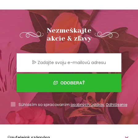
Nezmeškajte
akcie & zľavy
ODOBERAŤ
Súhlasím so spracovaním
osobných údajov
,
Odhlásenie
Ügyfeleink számára