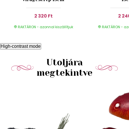
2 320 Ft
2 24
RAKTÁRON - azonnal kiszállítjuk
RAKTÁRON - azon
High-contrast mode
Utoljára
megtekintve