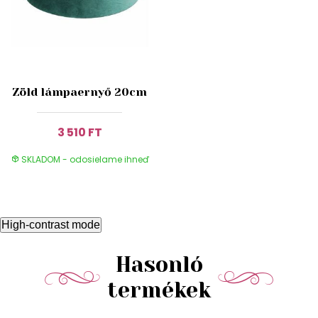
Zöld lámpaernyő 20cm
3 510 FT
SKLADOM - odosielame ihneď
High-contrast mode
Hasonló
termékek