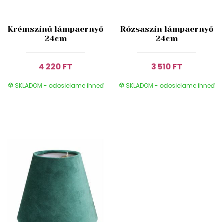
Krémszínű lámpaernyő
Rózsaszín lámpaernyő
24cm
24cm
4 220 FT
3 510 FT
SKLADOM - odosielame ihneď
SKLADOM - odosielame ihneď