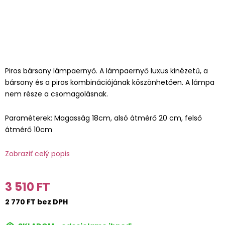
Piros bársony lámpaernyő. A lámpaernyő luxus kinézetű, a
bársony és a piros kombinációjának köszönhetően. A lámpa
nem része a csomagolásnak.
Paraméterek: Magasság 18cm, alsó átmérő 20 cm, felső
átmérő 10cm
Zobraziť celý popis
3 510 FT
2 770 FT bez DPH