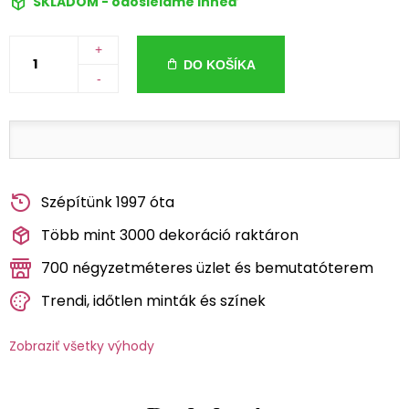
SKLADOM - odosielame ihneď
+
DO KOŠÍKA
-
Szépítünk 1997 óta
Több mint 3000 dekoráció raktáron
700 négyzetméteres üzlet és bemutatóterem
Trendi, időtlen minták és színek
Zobraziť všetky výhody