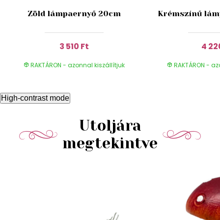
Zöld lámpaernyő 20cm
Krémszínű lám
3 510 Ft
4 22
RAKTÁRON - azonnal kiszállítjuk
RAKTÁRON - azon
High-contrast mode
Utoljára
megtekintve