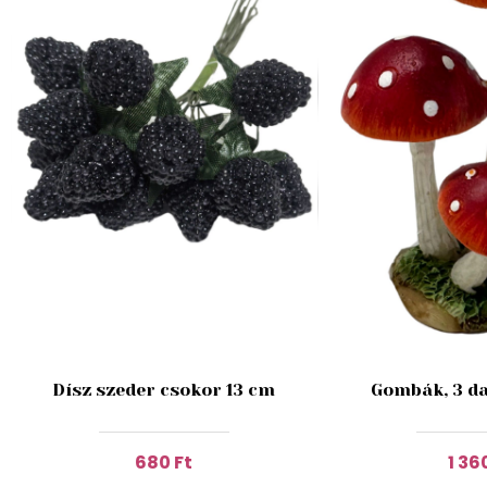
Dísz szeder csokor 13 cm
Gombák, 3 da
680 Ft
1 36