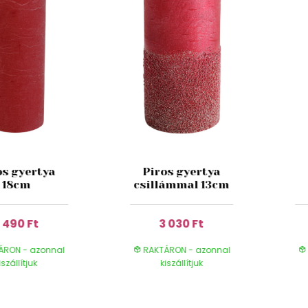
os gyertya
Piros gyertya
18cm
csillámmal 13cm
 490 Ft
3 030 Ft
ÁRON - azonnal
RAKTÁRON - azonnal
iszállítjuk
kiszállítjuk