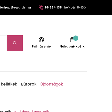
bshop@ewalds.hu
96 884 138
héf-pén 8-16ór
Prihlásenie
Nákupný košík
 kellékek
Bútorok
Újdonságok
ertyák
Ádventi gyertyák