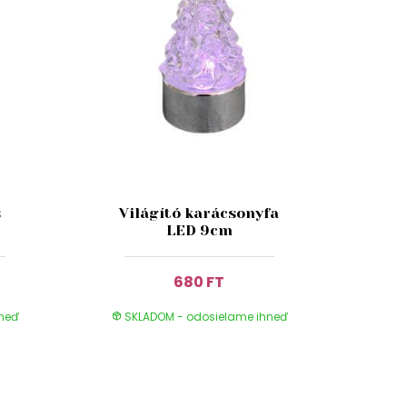
s
Világító karácsonyfa
LED 9cm
680 FT
hneď
SKLADOM - odosielame ihneď