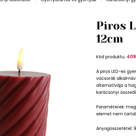
Piros 
12cm
409
Kód produktu:
A piros LED-es gye
vacsorák alkalmáv
alternatívája a h
karácsonyi összeál
Paraméterek: mag
elemet nem tarta
Anyagösszetétel: 9