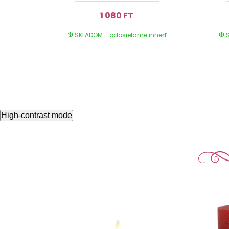
1 080 FT
SKLADOM - odosielame ihneď
S
High-contrast mode