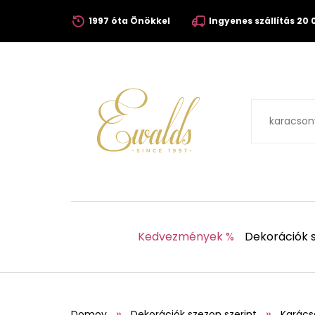
1997 óta Önökkel
Ingyenes szállítás 20 0
Kedvezmények %
Dekorációk s
Domov
Dekorációk szezon szerint
Karács