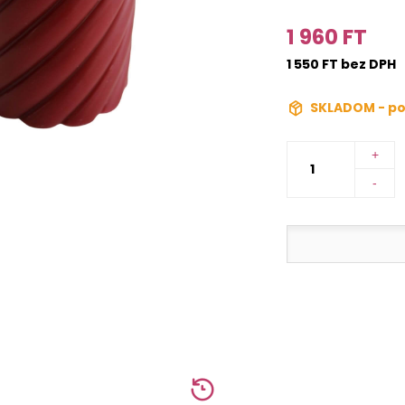
1 960 FT
1 550 FT bez DPH
SKLADOM - po
+
-