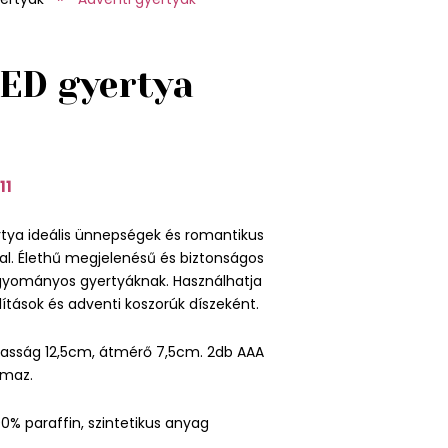
LED gyertya
11
rtya ideális ünnepségek és romantikus
al. Élethű megjelenésű és biztonságos
agyományos gyertyáknak. Használhatja
lítások és adventi koszorúk díszeként.
asság 12,5cm, átmérő 7,5cm. 2db AAA
lmaz.
0% paraffin, szintetikus anyag