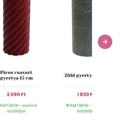
Piros csavart
Zöld gyertya 13cm
gyertya 15 cm
2 090 Ft
1 830 Ft
RAKTÁRON - azonnal
RAKTÁRON - azonnal
kiszállítjuk
kiszállítjuk