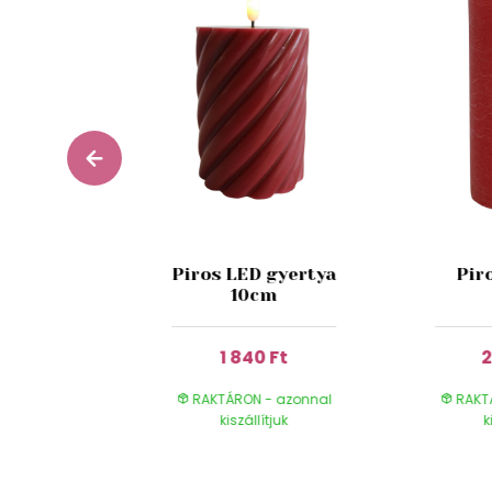
yertya
Piros LED gyertya
Pir
cm
10cm
 Ft
1 840 Ft
2
- azonnal
RAKTÁRON - azonnal
RAKT
ítjuk
kiszállítjuk
k