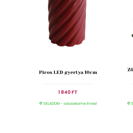
Zö
Piros LED gyertya 10cm
1 840 FT
SKLADOM - odosielame ihneď
S