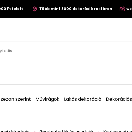
00 Ft felett
Több mint 3000 dekoráció raktáron
we
zezon szerint
Művirágok
Lakás dekoráció
Dekorációs
onyi dekoráció
Gyertyatartók és gyertyák
Karácsonyi gy