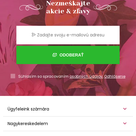
Nezmeškajte
akcie & zľavy
ODOBERAŤ
Súhlasím so spracovaním
osobných údajov
,
Odhlásenie
Ügyfeleink számára
Nagykereskedelem