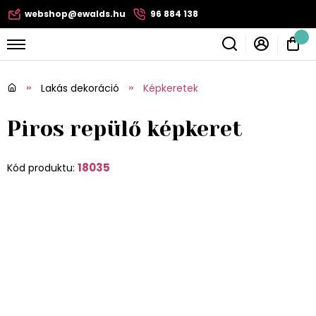
webshop@ewalds.hu
96 884 138
Lakás dekoráció
Képkeretek
Piros repülő képkeret
18035
Kód produktu: