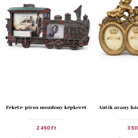
Fekete-piros mozdony képkeret
Antik arany há
2 450 Ft
3 51