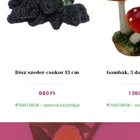
Dísz szeder csokor 13 cm
Gombák, 3 da
680 Ft
1 36
RAKTÁRON - azonnal kiszállítjuk
RAKTÁRON - azon