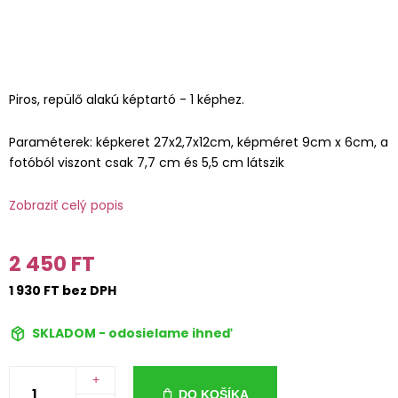
Piros, repülő alakú képtartó - 1 képhez.
Paraméterek: képkeret 27x2,7x12cm, képméret 9cm x 6cm, a
fotóból viszont csak 7,7 cm és 5,5 cm látszik
Zobraziť celý popis
2 450 FT
1 930 FT bez DPH
SKLADOM - odosielame ihneď
+
DO KOŠÍKA