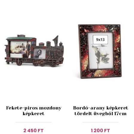
Fekete-piros mozdony
Bordó-arany képkeret
képkeret
tördelt üvegből 17cm
2 450 FT
1 200 FT