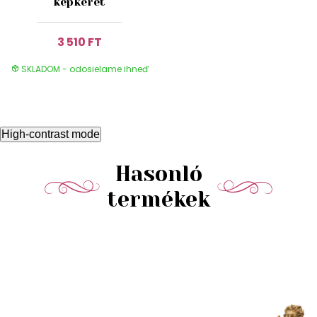
képkeret
3 510 FT
SKLADOM - odosielame ihneď
High-contrast mode
Hasonló
termékek