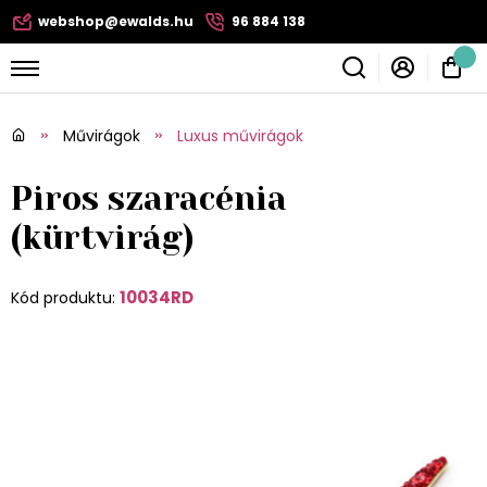
webshop@ewalds.hu
96 884 138
Művirágok
Luxus művirágok
Piros szaracénia
(kürtvirág)
10034RD
Kód produktu: