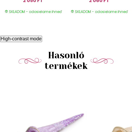
2 050 FT
2 060 FT
SKLADOM - odosielame ihneď
SKLADOM - odosielame ihneď
High-contrast mode
Hasonló
termékek