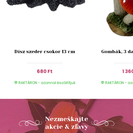
Dísz szeder csokor 13 cm
Gombák, 3 da
680 Ft
1 36
RAKTÁRON - azonnal kiszállítjuk
RAKTÁRON - azon
Nezmeškajte
akcie & zľavy