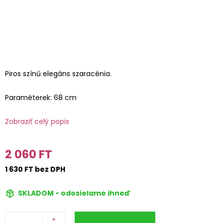
Piros színű elegáns szaracénia.
Paraméterek: 68 cm
Zobraziť celý popis
2 060 FT
1 630 FT bez DPH
SKLADOM - odosielame ihneď
+