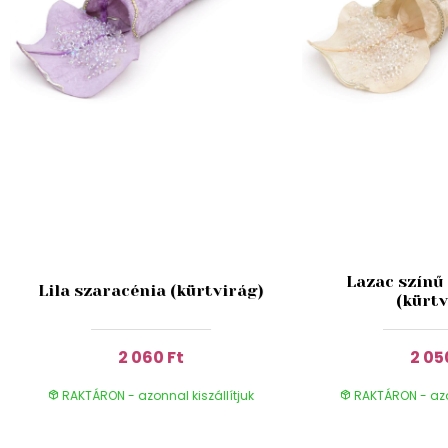
Lazac színű
Lila szaracénia (kürtvirág)
(kürtv
2 060 Ft
2 05
RAKTÁRON - azonnal kiszállítjuk
RAKTÁRON - azon