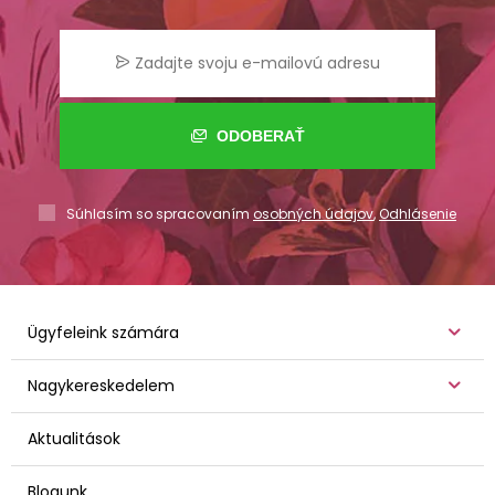
ODOBERAŤ
Súhlasím so spracovaním
osobných údajov
,
Odhlásenie
Ügyfeleink számára
Nagykereskedelem
Aktualitások
Blogunk