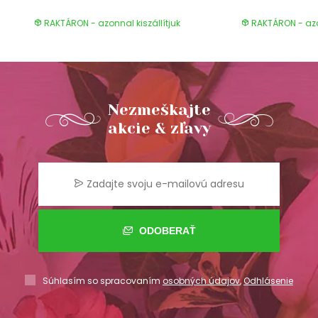
RAKTÁRON - azonnal kiszállítjuk
RAKTÁRON - azon
Nezmeškajte
akcie & zľavy
ODOBERAŤ
Súhlasím so spracovaním
osobných údajov
,
Odhlásenie