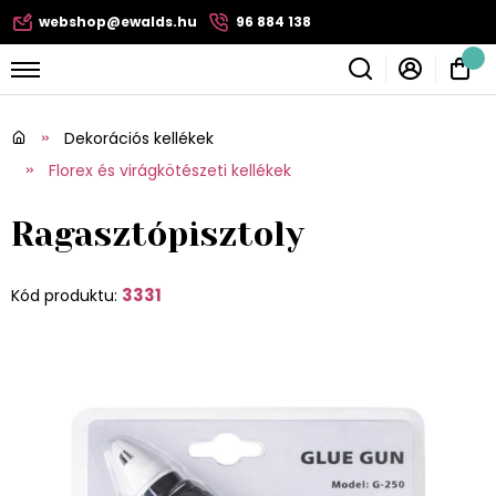
webshop@ewalds.hu
96 884 138
Dekorációs kellékek
Florex és virágkötészeti kellékek
Ragasztópisztoly
3331
Kód produktu: