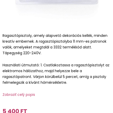
Ragasztópisztoly, amely alapvető dekorációs kellék, minden
kreatív embernek. A ragasztópisztolyba 11 mm-es patronok
valók, amelyeket megtalál a 3332 termékkód alatt.
Tápegység 220-240V.
Használati útmutató: 1. Csatlakoztassa a ragasztópisztolyt az
elektromos hálózathoz, majd helyezze bele a
ragasztópatront. Várjon körülbelül 5 percet, amíg a pisztoly
felmelegszik a kívánt hőmérsékletre.
Zobraziť celý popis
5 400 FT