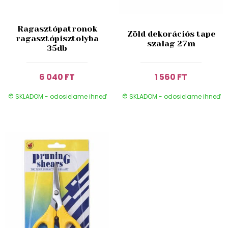
Ragasztópatronok
Zöld dekorációs tape
ragasztópisztolyba
szalag 27m
35db
6 040 FT
1 560 FT
SKLADOM - odosielame ihneď
SKLADOM - odosielame ihneď