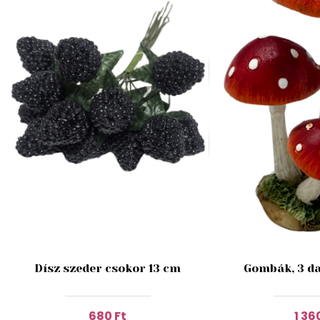
Dísz szeder csokor 13 cm
Gombák, 3 da
680 Ft
1 36