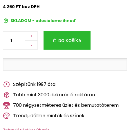
4 260 FT bez DPH
SKLADOM - odosielame ihneď
+
DO KOŠÍKA
-
Szépítünk 1997 óta
Több mint 3000 dekoráció raktáron
700 négyzetméteres üzlet és bemutatóterem
Trendi, időtlen minták és színek