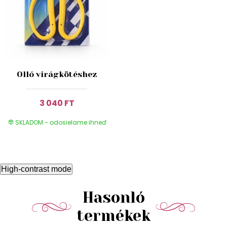
Olló virágkötéshez
3 040 FT
SKLADOM - odosielame ihneď
High-contrast mode
Hasonló
termékek