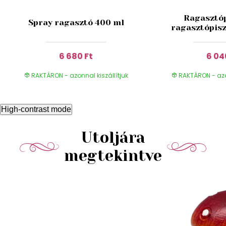
Ragasztó
Spray ragasztó 400 ml
ragasztópisz
6 680 Ft
6 04
RAKTÁRON - azonnal kiszállítjuk
RAKTÁRON - azon
High-contrast mode
Utoljára
megtekintve