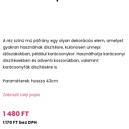
A réz színű mű páfrány egy olyan dekorációs elem, amelyet
gyakran használnak díszítésre, különösen ünnepi
időszakokban, például karácsonykor. Használhatja karácsonyi
díszítésekben és adventi koszorúkban, valamint
karácsonyfák díszítésére is.
Paraméterek: hossza 43cm
Zobraziť celý popis
1 480 FT
1 170 FT bez DPH