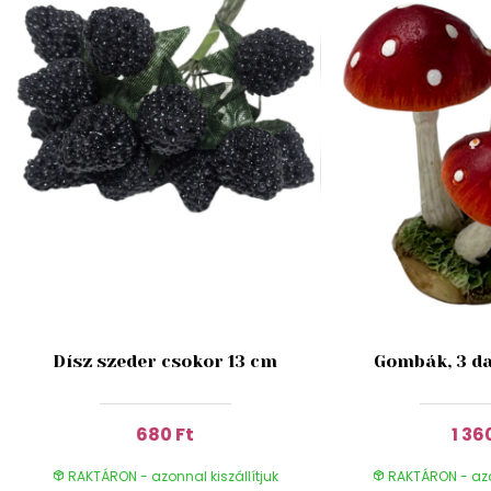
Dísz szeder csokor 13 cm
Gombák, 3 da
680 Ft
1 36
RAKTÁRON - azonnal kiszállítjuk
RAKTÁRON - azon