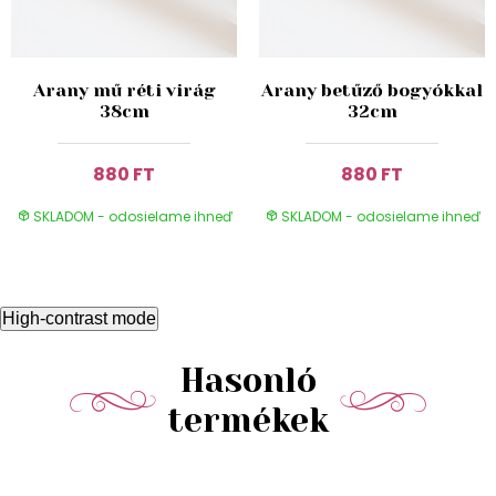
Arany mű réti virág
Arany betűző bogyókkal
38cm
32cm
880 FT
880 FT
SKLADOM - odosielame ihneď
SKLADOM - odosielame ihneď
High-contrast mode
Hasonló
termékek