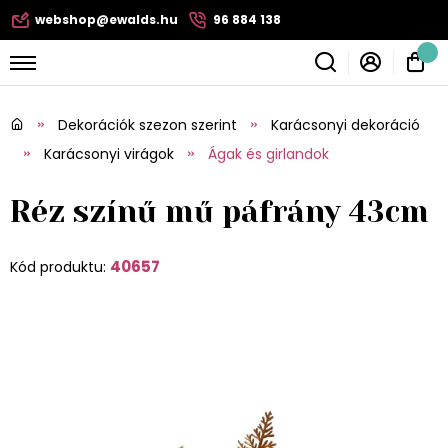
webshop@ewalds.hu
96 884 138
Dekorációk szezon szerint
Karácsonyi dekoráció
Karácsonyi virágok
Ágak és girlandok
Réz színű mű páfrány 43cm
40657
Kód produktu: