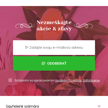
Nezmeškajte
akcie & zľavy
ODOBERAŤ
Súhlasím so spracovaním
osobných údajov
,
Odhlásenie
Ügyfeleink számára