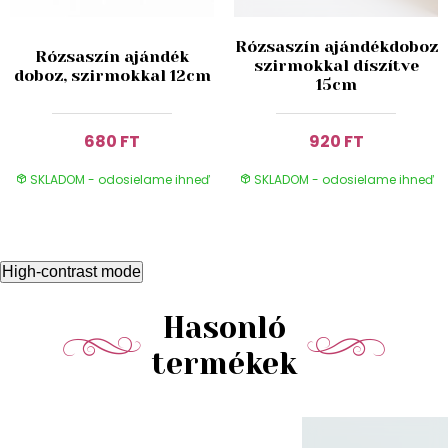
Rózsaszín ajándékdoboz
Rózsaszín ajándék
szirmokkal díszítve
doboz, szirmokkal 12cm
15cm
680 FT
920 FT
SKLADOM - odosielame ihneď
SKLADOM - odosielame ihneď
High-contrast mode
Hasonló
termékek