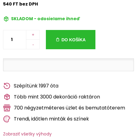
540 FT bez DPH
SKLADOM - odosielame ihneď
+
DO KOŠÍKA
-
Szépítünk 1997 óta
Több mint 3000 dekoráció raktáron
700 négyzetméteres üzlet és bemutatóterem
Trendi, időtlen minták és színek
Zobraziť všetky výhody