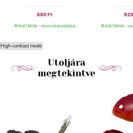
680 Ft
920
RAKTÁRON - azonnal kiszállítjuk
RAKTÁRON - azon
High-contrast mode
Utoljára
megtekintve