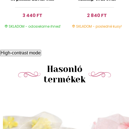
3 440 FT
2 840 FT
SKLADOM - odosielame ihneď
SKLADOM - posledné kusy!
High-contrast mode
Hasonló
termékek