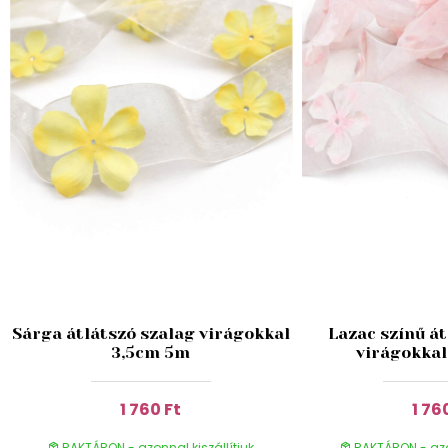
Sárga átlátszó szalag virágokkal
Lazac színű át
3,5cm 5m
virágokkal
1 760 Ft
1 76
RAKTÁRON - azonnal kiszállítjuk
RAKTÁRON - azon