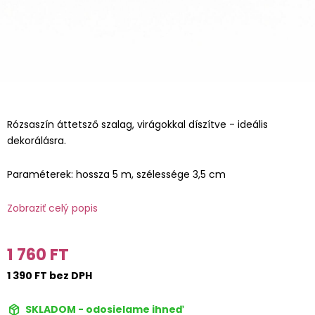
Rózsaszín áttetsző szalag, virágokkal díszítve - ideális
dekorálásra.
Paraméterek: hossza 5 m, szélessége 3,5 cm
Zobraziť celý popis
1 760 FT
1 390 FT bez DPH
SKLADOM - odosielame ihneď