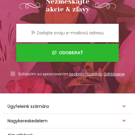
Nezmeškajte
akcie & zľavy
ODOBERAŤ
Súhlasím so spracovaním
osobných údajov
,
Odhlásenie
Ügyfeleink számára
Nagykereskedelem