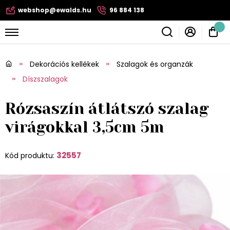
webshop@ewalds.hu
96 884 138
Dekorációs kellékek
Szalagok és organzák
Díszszalagok
Rózsaszín átlátszó szalag
virágokkal 3,5cm 5m
32557
Kód produktu: