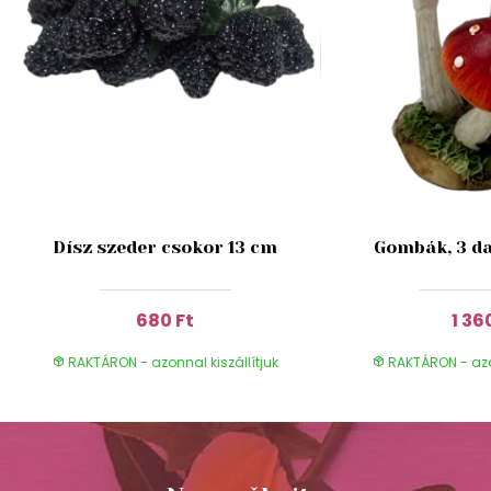
Dísz szeder csokor 13 cm
Gombák, 3 da
680 Ft
1 36
RAKTÁRON - azonnal kiszállítjuk
RAKTÁRON - azon