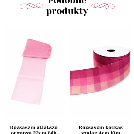
Podobné
produkty
Rózsaszín átlátszó
Rózsaszín kockás
organza 22cm 6db
szalag 4cm 10m