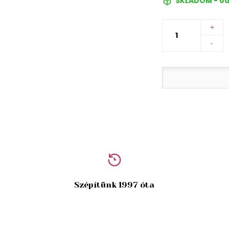
SKLADOM - od
+
-
Szépítünk 1997 óta