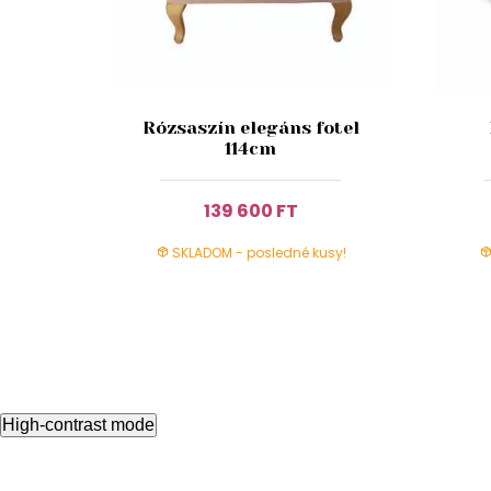
Rózsaszín elegáns fotel
114cm
139 600 FT
SKLADOM - posledné kusy!
High-contrast mode