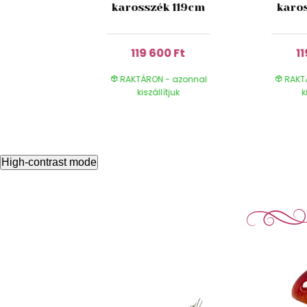
m
karosszék 119cm
karo
0 Ft
119 600 Ft
11
- azonnal
RAKTÁRON - azonnal
RAKT
ítjuk
kiszállítjuk
k
High-contrast mode