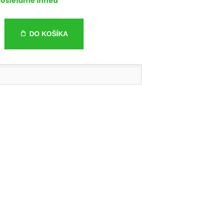
osielame ihneď
DO KOŠÍKA