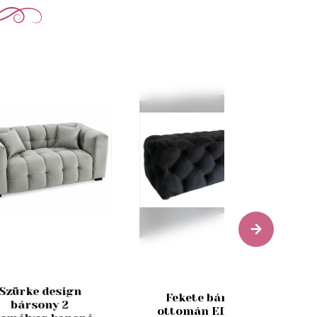
Szürke design
Fekete bársony
bársony 2
ottomán EDWARD