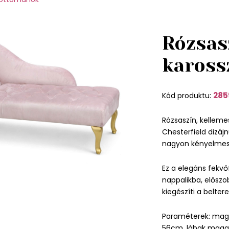
Rózsas
kaross
285
Kód produktu:
Rózsaszín, kellemes
Chesterfield dizájn
nagyon kényelmes, 
Ez a elegáns fekvő
nappalikba, elősz
kiegészíti a beltere
Paraméterek: mag
56cm, lábak maga