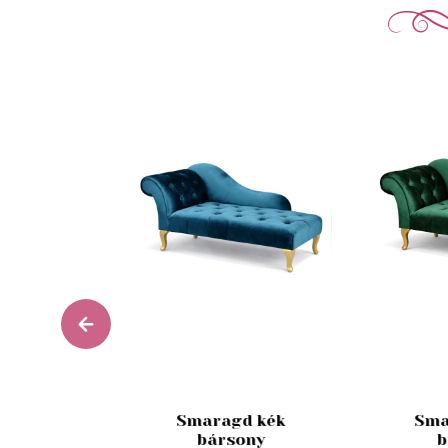
design
Smaragd kék
Sma
otel 128
bársony
b