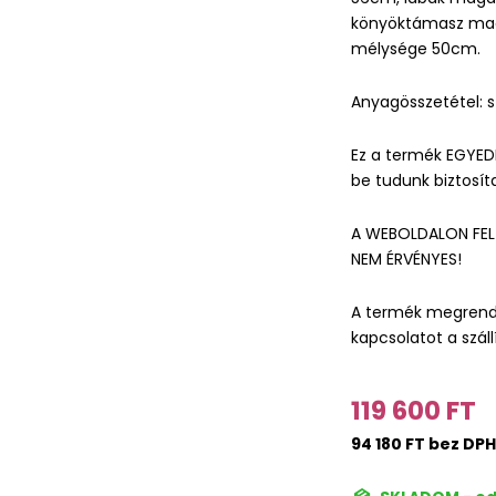
könyöktámasz mag
mélysége 50cm.
Anyagösszetétel: sz
Ez a termék EGYEDI
be tudunk biztosítan
A WEBOLDALON FELT
NEM ÉRVÉNYES!
A termék megrende
kapcsolatot a szál
119 600 FT
94 180 FT bez DPH