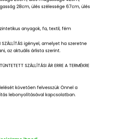
asság 28cm, ülés szélessége 67cm, ülés
intetikus anyagok, fa, textil, fém
 SZÁLLÍTÁS igényel, amelyet ha szeretne
i, az aktuális árlista szerint.
ÜNTETETT SZÁLLÍTÁSI ÁR ERRE A TERMÉKRE
lését követően felvesszük Önnel a
lítás lebonyolításával kapcsolatban.