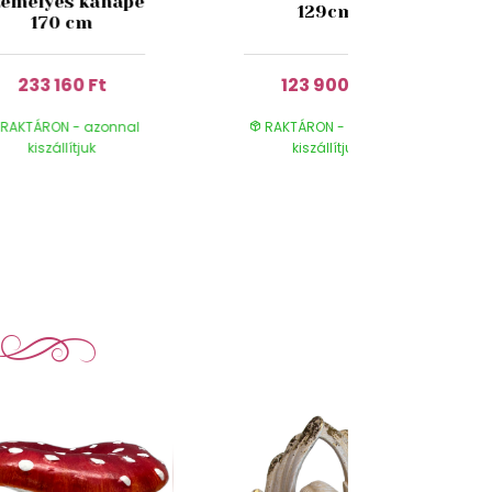
zemélyes kanapé
129cm
170 cm
233 160 Ft
123 900 Ft
RAKTÁRON - azonnal
RAKTÁRON - azonnal
kiszállítjuk
kiszállítjuk