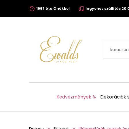
1997 óta Önökkel
Ingyenes szállítás 20 0
Kedvezmények %
Dekorációk s
Domov
Bútorok
Ülőgarnitúrák, fotelek é