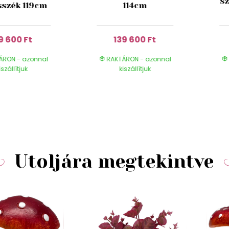
s
sszék 119cm
114cm
9 600 Ft
139 600 Ft
ÁRON - azonnal
RAKTÁRON - azonnal
iszállítjuk
kiszállítjuk
Utoljára megtekintve