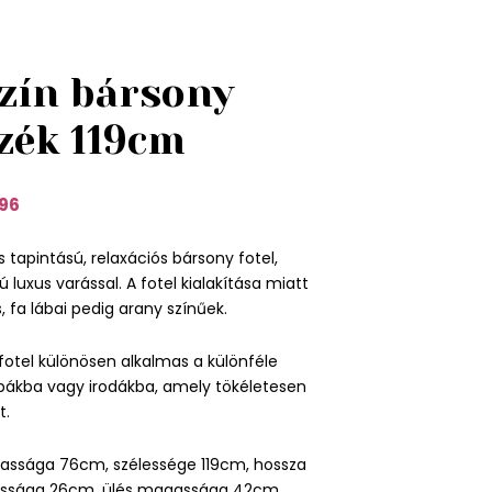
zín bársony
zék 119cm
96
 tapintású, relaxációs bársony fotel,
ú luxus varással. A fotel kialakítása miatt
fa lábai pedig arany színűek.
fotel különösen alkalmas a különféle
obákba vagy irodákba, amely tökéletesen
t.
assága 76cm, szélessége 119cm, hossza
ssága 26cm, ülés magassága 42cm,