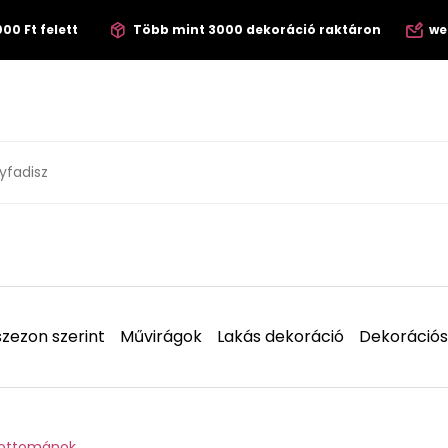
00 Ft felett
Több mint 3000 dekoráció raktáron
we
zezon szerint
Művirágok
Lakás dekoráció
Dekorációs
s ottománok