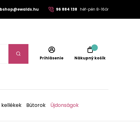
bshop@ewalds.hu
96 884 138
héf-pén 8-16ór
Prihlásenie
Nákupný košík
 kellékek
Bútorok
Újdonságok