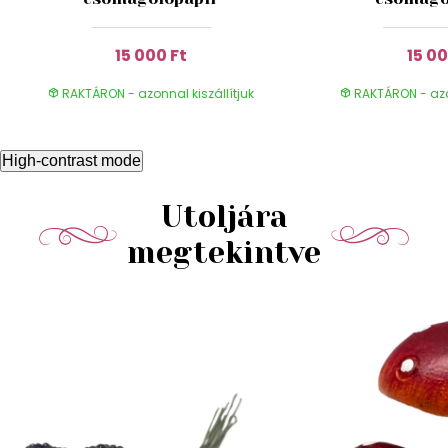
15 000 Ft
15 00
RAKTÁRON - azonnal kiszállítjuk
RAKTÁRON - azon
High-contrast mode
Utoljára
megtekintve