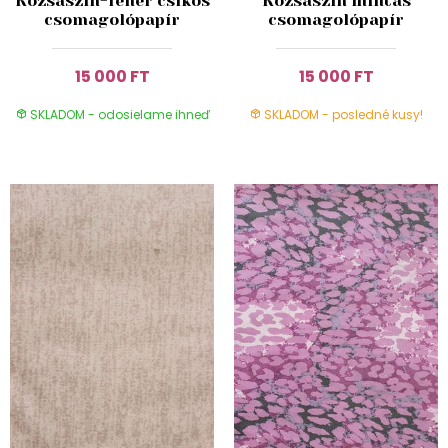
Rózsaszín-fehér csíkos
Rózsaszín mintás
csomagolópapír
csomagolópapír
15 000 FT
15 000 FT
SKLADOM - odosielame ihneď
SKLADOM - posledné kusy!