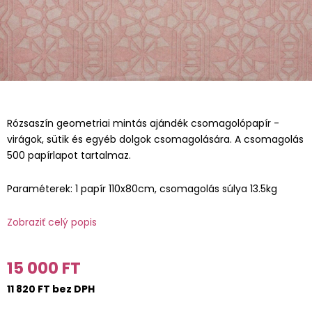
Rózsaszín geometriai mintás ajándék csomagolópapír -
virágok, sütik és egyéb dolgok csomagolására. A csomagolás
500 papírlapot tartalmaz.
Paraméterek: 1 papír 110x80cm, csomagolás súlya 13.5kg
Zobraziť celý popis
15 000 FT
11 820 FT bez DPH