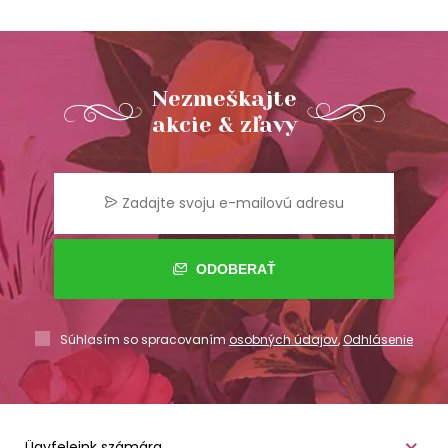
Nezmeškajte
akcie & zľavy
ODOBERAŤ
Súhlasím so spracovaním
osobných údajov
,
Odhlásenie
Ügyfeleink számára