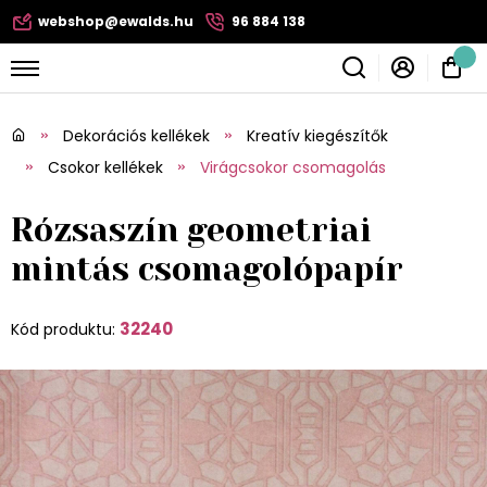
webshop@ewalds.hu
96 884 138
Dekorációs kellékek
Kreatív kiegészítők
Csokor kellékek
Virágcsokor csomagolás
Rózsaszín geometriai
mintás csomagolópapír
32240
Kód produktu: