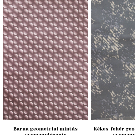
Barna geometriai mintás
Kékes-fehér geo
csomagolópapír
csomago