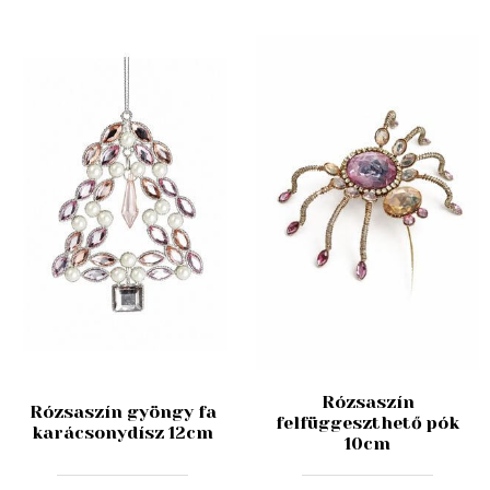
Rózsaszín
Rózsaszín gyöngy fa
felfüggeszthető pók
karácsonydísz 12cm
10cm