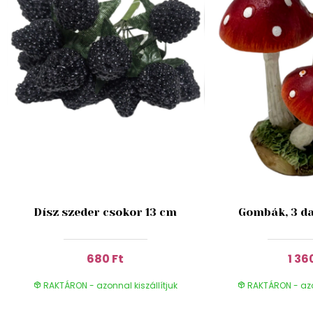
Dísz szeder csokor 13 cm
Gombák, 3 da
680 Ft
1 36
RAKTÁRON - azonnal kiszállítjuk
RAKTÁRON - azon