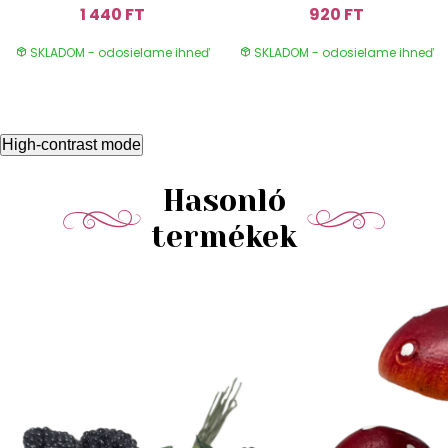
1 440 FT
920 FT
SKLADOM - odosielame ihneď
SKLADOM - odosielame ihneď
High-contrast mode
Hasonló
termékek