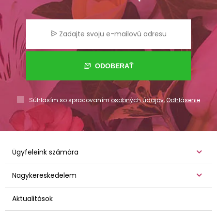
ODOBERAŤ
Súhlasím so spracovaním
osobných údajov
,
Odhlásenie
Ügyfeleink számára
Nagykereskedelem
Aktualitások