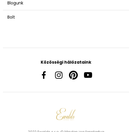
Blogunk
Bolt
Közösségi hálózataink
2022 Ewalds s.r.o. © Minden jog fenntartva