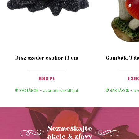
Dísz szeder csokor 13 cm
Gombák, 3 da
680 Ft
1 36
RAKTÁRON - azonnal kiszállítjuk
RAKTÁRON - azon
Nezmeškajte
akcie & zľavy