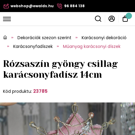
webshop@ewalds.hu
96 884 138
Dekorációk szezon szerint
Karácsonyi dekoráció
Karácsonyfadíszek
Műanyag karácsonyi díszek
Rózsaszín gyöngy csillag
karácsonyfadísz 14cm
23785
Kód produktu: