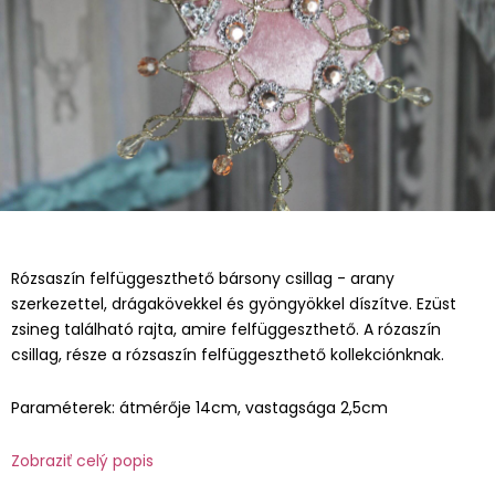
Rózsaszín felfüggeszthető bársony csillag - arany
szerkezettel, drágakövekkel és gyöngyökkel díszítve. Ezüst
zsineg található rajta, amire felfüggeszthető. A rózaszín
csillag, része a rózsaszín felfüggeszthető kollekciónknak.
Paraméterek: átmérője 14cm, vastagsága 2,5cm
Zobraziť celý popis