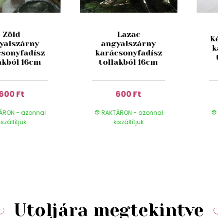
Zöld
Lazac
K
yalszárny
angyalszárny
k
csonyfadísz
karácsonyfadísz
akból 16cm
tollakból 16cm
600 Ft
600 Ft
ÁRON - azonnal
RAKTÁRON - azonnal
iszállítjuk
kiszállítjuk
Utoljára megtekintve