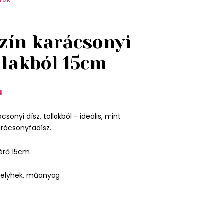
zín karácsonyi
llakból 15cm
4
ácsonyi dísz, tollakból - ideális, mint
arácsonyfadísz.
érő 15cm
pelyhek, műanyag