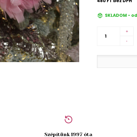
480 FT bez DPH
SKLADOM - od
+
-
Szépítünk 1997 óta