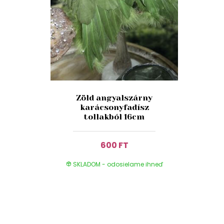
Zöld angyalszárny
karácsonyfadísz
tollakból 16cm
600 FT
SKLADOM - odosielame ihneď