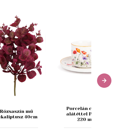
Porcelán csésze
Rózsaszín mű
alátéttel Pipacs
ukaliptusz 40cm
220 ml