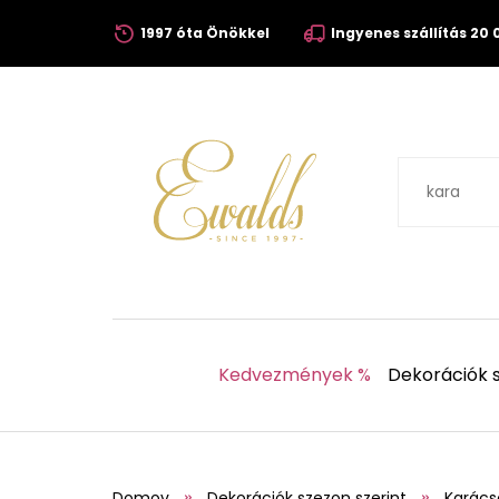
1997 óta Önökkel
Ingyenes szállítás 20 0
Kedvezmények %
Dekorációk s
Domov
Dekorációk szezon szerint
Karács