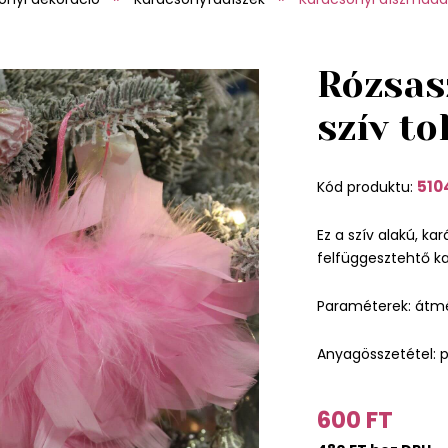
Rózsas
szív to
510
Kód produktu:
Ez a szív alakú, kar
felfüggesztehtő k
Paraméterek: átm
Anyagösszetétel: 
600 FT