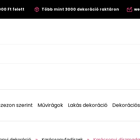
00 Ft felett
Több mint 3000 dekoráció raktáron
we
zezon szerint
Művirágok
Lakás dekoráció
Dekorációs
onyi dekoráció
Karácsonyfadíszek
Karácsonyi díszmada