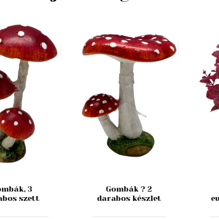
mbák, 3
Gombák ? 2
abos szett
darabos készlet
e