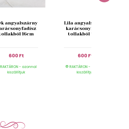
ék angyalszárny
Lila angyalszárny
arácsonyfadísz
karácsonyfadísz
tollakból 16cm
tollakból 16cm
600 Ft
600 Ft
RAKTÁRON - azonnal
RAKTÁRON - azonnal
kiszállítjuk
kiszállítjuk