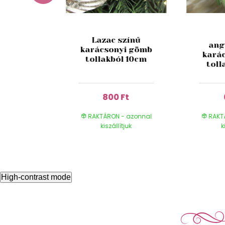
szín
Lazac színű
ang
szthető
karácsonyi gömb
kará
10cm
tollakból 10cm
toll
Ft
800 Ft
- azonnal
RAKTÁRON - azonnal
RAKT
ítjuk
kiszállítjuk
k
High-contrast mode