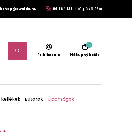
bshop@ewalds.hu
96 884 138
héf-pén 8-16ór
Prihlásenie
Nákupný košík
 kellékek
Bútorok
Újdonságok
rak