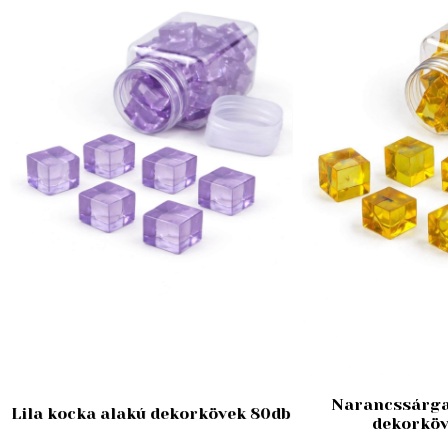
Narancssárga
Lila kocka alakú dekorkövek 80db
dekorköv