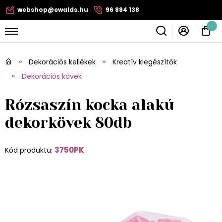
webshop@ewalds.hu
96 884 138
Dekorációs kellékek
Kreatív kiegészítők
Dekorációs kövek
Rózsaszín kocka alakú
dekorkövek 80db
3750PK
Kód produktu: