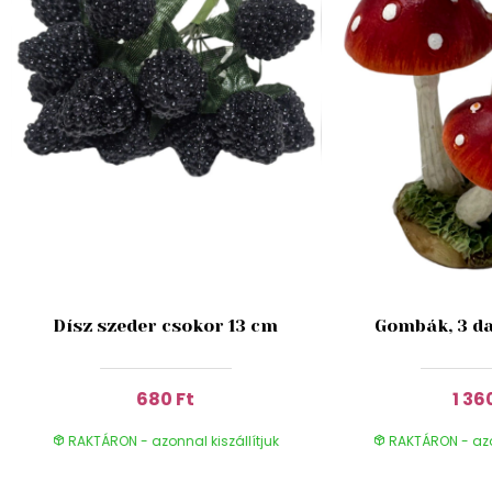
Dísz szeder csokor 13 cm
Gombák, 3 da
680 Ft
1 36
RAKTÁRON - azonnal kiszállítjuk
RAKTÁRON - azon