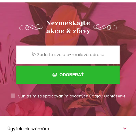
Nezmeškajte
akcie & zľavy
ODOBERAŤ
Súhlasím so spracovaním
osobných údajov
,
Odhlásenie
Ügyfeleink számára