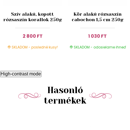
Szív alakú, kopott
Kör alakú rózsaszín
rózsaszín korallok 250g
cabochon 1,5 cm 250g
2 800 FT
1 030 FT
SKLADOM - posledné kusy!
SKLADOM - odosielame ihneď
High-contrast mode
Hasonló
termékek