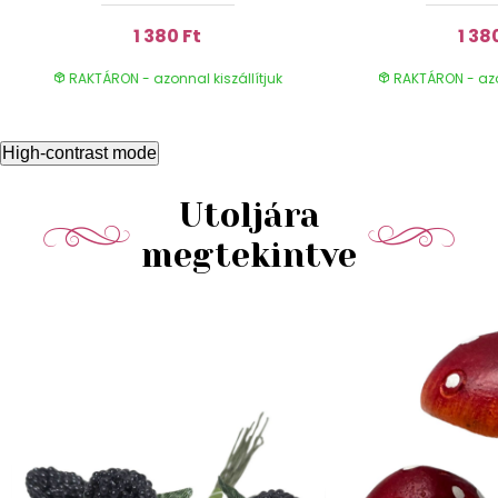
1 380 Ft
1 38
RAKTÁRON - azonnal kiszállítjuk
RAKTÁRON - azon
High-contrast mode
Utoljára
megtekintve