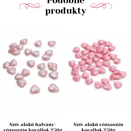
Podobné
produkty
Szív alakú halvány-
Szív alakú rózsaszín
rózsaszín korallok 250g
korallok 250g