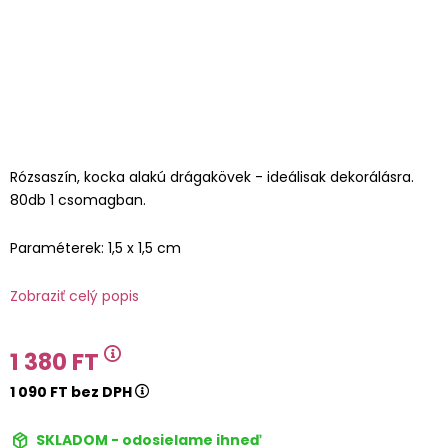
Rózsaszín, kocka alakú drágakövek - ideálisak dekorálásra.
80db 1 csomagban.
Paraméterek: 1,5 x 1,5 cm
Zobraziť celý popis
1 380 FT
1 090 FT bez DPH
SKLADOM - odosielame ihneď