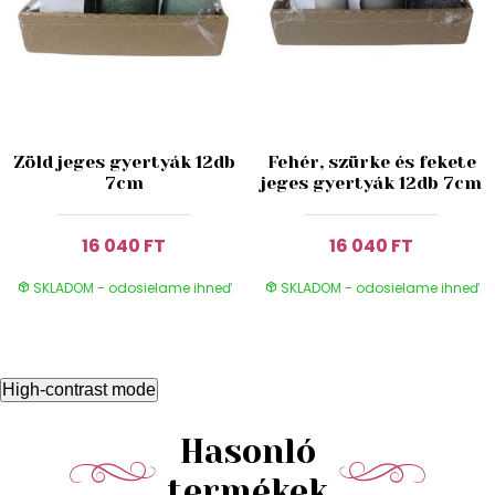
Zöld jeges gyertyák 12db
Fehér, szürke és fekete
7cm
jeges gyertyák 12db 7cm
16 040 FT
16 040 FT
SKLADOM - odosielame ihneď
SKLADOM - odosielame ihneď
High-contrast mode
Hasonló
termékek