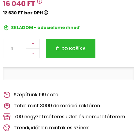
16 040 FT
12 630 FT bez DPH
SKLADOM - odosielame ihneď
+
DO KOŠÍKA
-
Szépítünk 1997 óta
Több mint 3000 dekoráció raktáron
700 négyzetméteres üzlet és bemutatóterem
Trendi, időtlen minták és színek