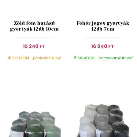
Zöld fém hatású
Fehér jeges gyertyák
gyertyák 12db 10cm
12db 7cm
15 240 FT
16 040 FT
SKLADOM - posledné kusy!
SKLADOM - odosielame ihneď