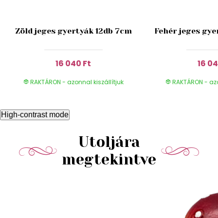
Zöld jeges gyertyák 12db 7cm
Fehér jeges gye
16 040 Ft
16 04
RAKTÁRON - azonnal kiszállítjuk
RAKTÁRON - azon
High-contrast mode
Utoljára
megtekintve