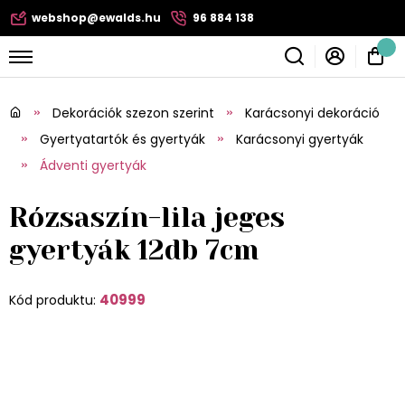
webshop@ewalds.hu
96 884 138
Dekorációk szezon szerint
Karácsonyi dekoráció
Gyertyatartók és gyertyák
Karácsonyi gyertyák
Ádventi gyertyák
Rózsaszín-lila jeges
gyertyák 12db 7cm
40999
Kód produktu: