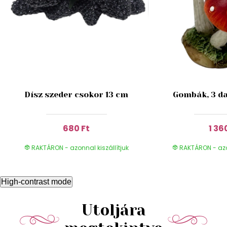
Dísz szeder csokor 13 cm
Gombák, 3 da
680 Ft
1 36
RAKTÁRON - azonnal kiszállítjuk
RAKTÁRON - azon
High-contrast mode
Utoljára