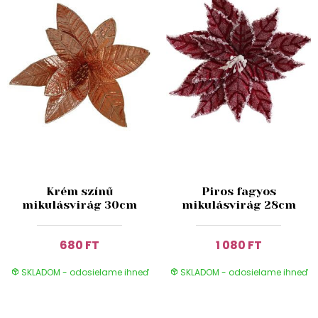
Krém színű
Piros fagyos
mikulásvirág 30cm
mikulásvirág 28cm
680 FT
1 080 FT
SKLADOM - odosielame ihneď
SKLADOM - odosielame ihneď