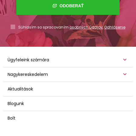
ODOBERAŤ
Súhlasím so spracovaním
osobných údajov
,
Odhlásenie
Ügyfeleink számára
Nagykereskedelem
Aktualitások
Blogunk
Bolt