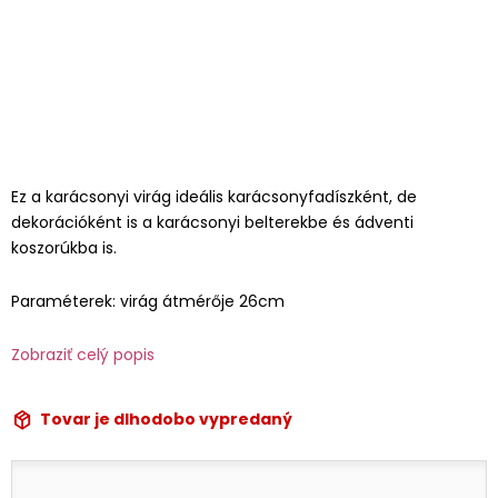
Ez a karácsonyi virág ideális karácsonyfadíszként, de
dekorációként is a karácsonyi belterekbe és ádventi
koszorúkba is.
Paraméterek: virág átmérője 26cm
Zobraziť celý popis
Tovar je dlhodobo vypredaný