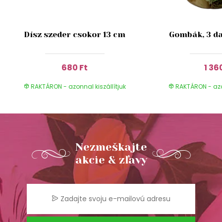
Dísz szeder csokor 13 cm
Gombák, 3 da
680 Ft
1 36
RAKTÁRON - azonnal kiszállítjuk
RAKTÁRON - azon
Nezmeškajte
akcie & zľavy