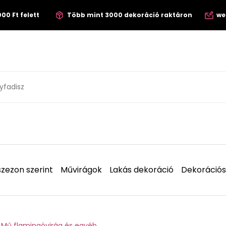
00 Ft felett
Több mint 3000 dekoráció raktáron
we
zezon szerint
Művirágok
Lakás dekoráció
Dekorációs
Mű flamingóvirág és egyéb