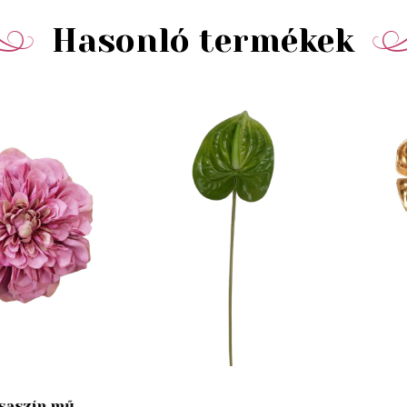
Hasonló termékek
saszín mű