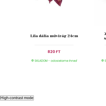
Lila dália művirág 24cm
820 FT
SKLADOM - odosielame ihneď
S
High-contrast mode