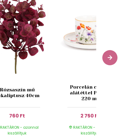
Porcelán csésze
Rózsaszín mű
alátéttel Pipacs
ukaliptusz 40cm
220 ml
760 Ft
2 750 Ft
RAKTÁRON - azonnal
RAKTÁRON - azonnal
kiszállítjuk
kiszállítjuk