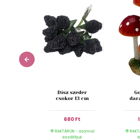
zín mű
Dísz szeder
Go
rózsa
csokor 13 cm
dar
 27cm
 Ft
680 Ft
- azonnal
RAKTÁRON - azonnal
RAKT
ítjuk
kiszállítjuk
k