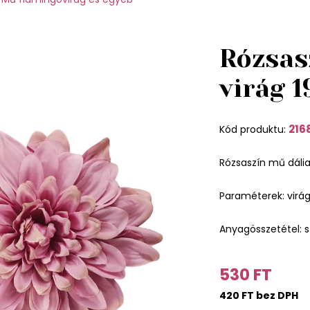
Rózsas
virág 
216
Kód produktu:
Rózsaszín mű dália 
Paraméterek: virá
Anyagösszetétel: s
530 FT
420 FT bez DPH