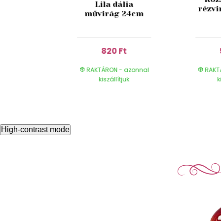
szín
Lila dália
rézvi
a 50cm
művirág 24cm
Ft
820 Ft
- azonnal
RAKTÁRON - azonnal
RAKT
ítjuk
kiszállítjuk
k
High-contrast mode