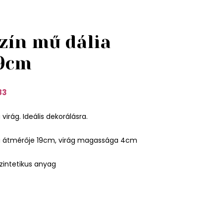
zín mű dália
19cm
83
virág. Ideális dekorálásra.
g átmérője 19cm, virág magassága 4cm
zintetikus anyag