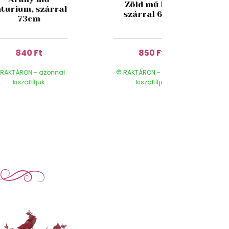
Zöld mű kála
turium, szárral
szárral 65cm
73cm
840 Ft
850 Ft
RAKTÁRON - azonnal
RAKTÁRON - azonnal
kiszállítjuk
kiszállítjuk