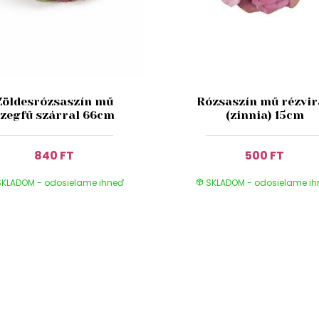
Zöldesrózsaszín mű
Rózsaszín mű rézvi
szegfű szárral 66cm
(zinnia) 15cm
840 FT
500 FT
KLADOM - odosielame ihneď
SKLADOM - odosielame i