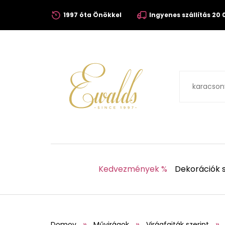
1997 óta Önökkel
Ingyenes szállítás 20 0
Kedvezmények %
Dekorációk s
Domov
Művirágok
Virágfajták szerint