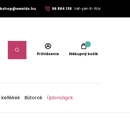
bshop@ewalds.hu
96 884 138
héf-pén 8-16ór
Prihlásenie
Nákupný košík
 kellékek
Bútorok
Újdonságok