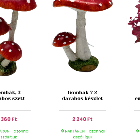
mbák, 3
Gombák ? 2
abos szett
darabos készlet
e
1 360 Ft
2 240 Ft
ÁRON - azonnal
RAKTÁRON - azonnal
iszállítjuk
kiszállítjuk