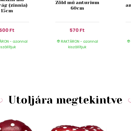
Zöld mű anturium
rág (zinnia)
an
60cm
15cm
500 Ft
570 Ft
ÁRON - azonnal
RAKTÁRON - azonnal
iszállítjuk
kiszállítjuk
Utoljára megtekintve