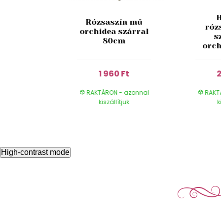
zín mű
Rózsaszín mű
róz
csokor
orchidea szárral
s
cm
80cm
orch
 Ft
1 960 Ft
2
- azonnal
RAKTÁRON - azonnal
RAKT
ítjuk
kiszállítjuk
k
High-contrast mode