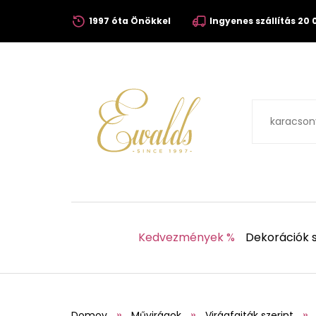
1997 óta Önökkel
Ingyenes szállítás 20 0
Kedvezmények %
Dekorációk s
Domov
Művirágok
Virágfajták szerint