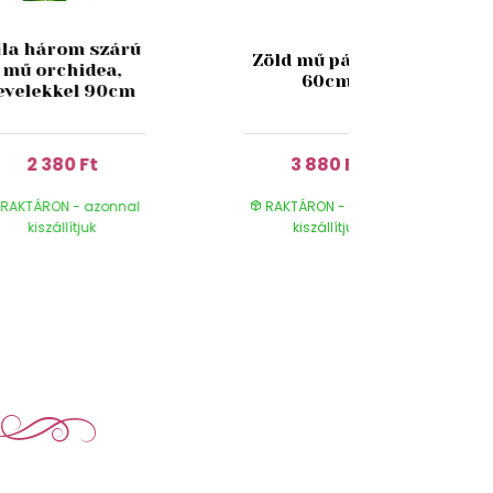
ila három szárú
Zöld mű páfrány
mű orchidea,
60cm
evelekkel 90cm
2 380 Ft
3 880 Ft
RAKTÁRON - azonnal
RAKTÁRON - azonnal
kiszállítjuk
kiszállítjuk