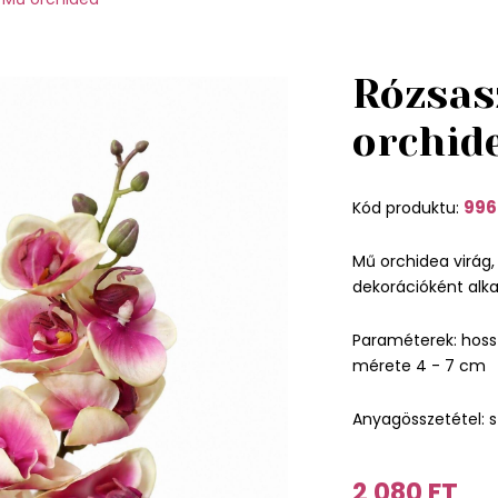
Rózsas
orchid
996
Kód produktu:
Mű orchidea virág,
dekorációként alk
Paraméterek: hoss
mérete 4 - 7 cm
Anyagösszetétel: s
2 080 FT