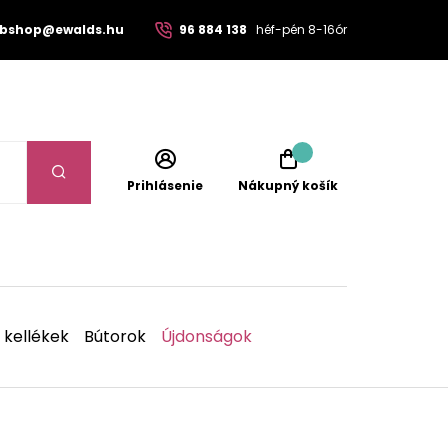
bshop@ewalds.hu
96 884 138
héf-pén 8-16ór
Prihlásenie
Nákupný košík
 kellékek
Bútorok
Újdonságok