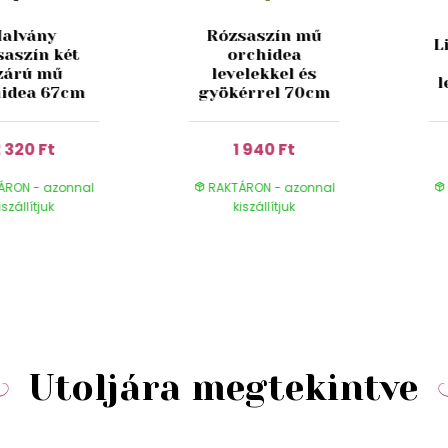
Halvány
Rózsaszín mű
L
saszín két
orchidea
zárú mű
levelekkel és
l
idea 67cm
gyökérrel 70cm
 320 Ft
1 940 Ft
ÁRON - azonnal
RAKTÁRON - azonnal
iszállítjuk
kiszállítjuk
Utoljára megtekintve