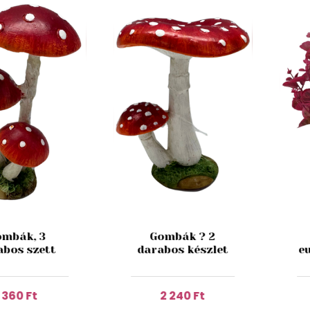
mbák, 3
Gombák ? 2
abos szett
darabos készlet
e
1 360 Ft
2 240 Ft