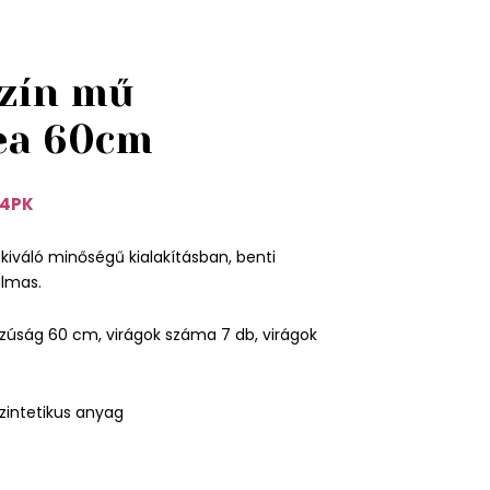
zín mű
ea 60cm
4PK
 kiváló minőségű kialakításban, benti
almas.
zúság 60 cm, virágok száma 7 db, virágok
zintetikus anyag