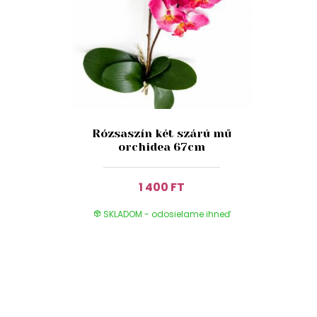
Rózsaszín két szárú mű
orchidea 67cm
1 400 FT
SKLADOM - odosielame ihneď