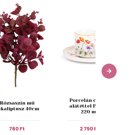
Porcelán csésze
Rózsaszín mű
alátéttel Pipacs
ukaliptusz 40cm
220 ml
760 Ft
2 750 Ft