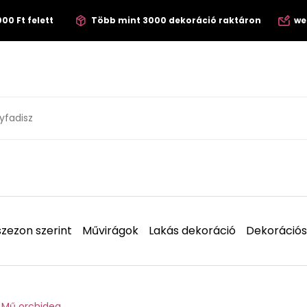
00 Ft felett
Több mint 3000 dekoráció raktáron
we
zezon szerint
Művirágok
Lakás dekoráció
Dekorációs
Mű orchidea