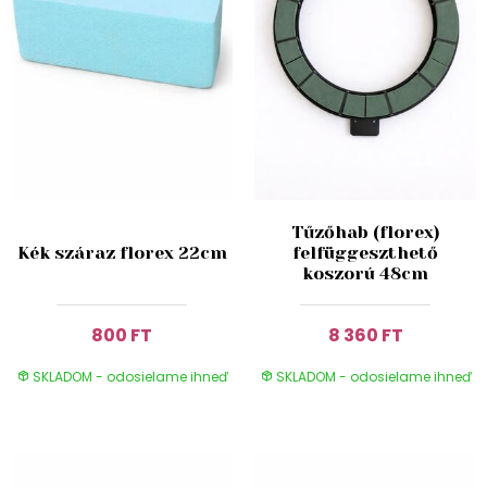
Tűzőhab (florex)
Kék száraz florex 22cm
felfüggeszthető
koszorú 48cm
800 FT
8 360 FT
SKLADOM - odosielame ihneď
SKLADOM - odosielame ihneď