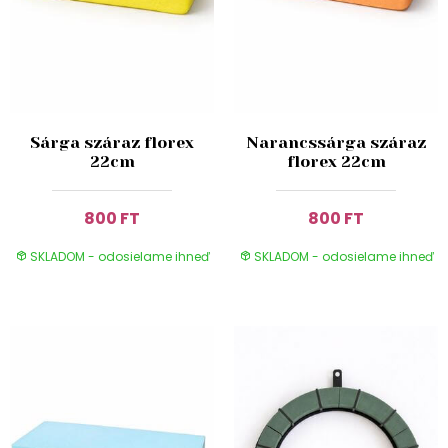
Sárga száraz florex
Narancssárga száraz
22cm
florex 22cm
800 FT
800 FT
SKLADOM - odosielame ihneď
SKLADOM - odosielame ihneď