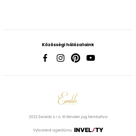
Közösségi hálózataink
2022 Ewalds s.r.o. © Minden jog fenntartva
Vytvorené agentúrou