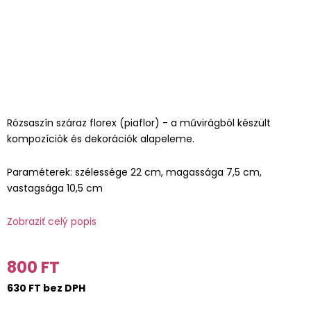
Rózsaszín száraz florex (piaflor) - a művirágból készült
kompozíciók és dekorációk alapeleme.
Paraméterek: szélessége 22 cm, magassága 7,5 cm,
vastagsága 10,5 cm
Zobraziť celý popis
800 FT
630 FT bez DPH