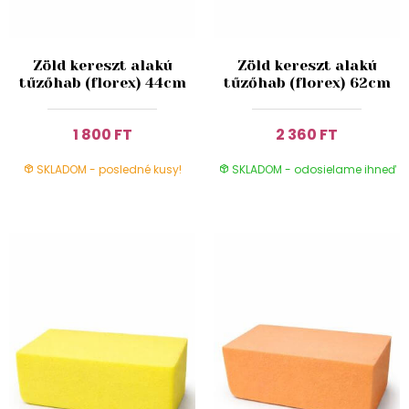
Zöld kereszt alakú
Zöld kereszt alakú
tűzőhab (florex) 44cm
tűzőhab (florex) 62cm
1 800 FT
2 360 FT
SKLADOM - posledné kusy!
SKLADOM - odosielame ihneď