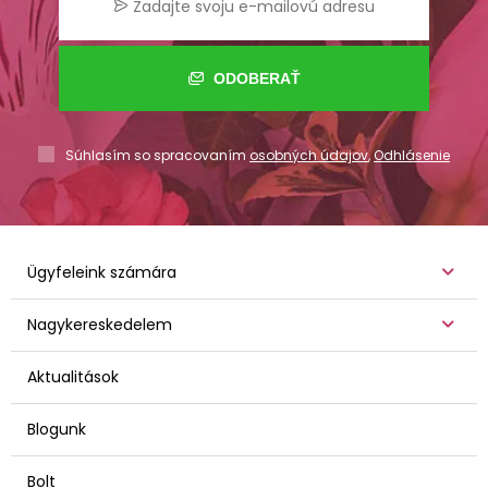
ODOBERAŤ
Súhlasím so spracovaním
osobných údajov
,
Odhlásenie
Ügyfeleink számára
Nagykereskedelem
Aktualitások
Blogunk
Bolt