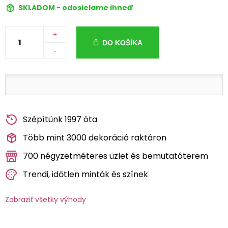
SKLADOM - odosielame ihneď
+
DO KOŠÍKA
-
Szépítünk 1997 óta
Több mint 3000 dekoráció raktáron
700 négyzetméteres üzlet és bemutatóterem
Trendi, időtlen minták és színek
Zobraziť všetky výhody