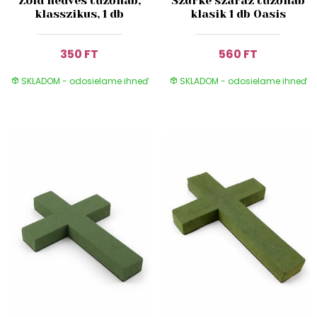
Zöld nedves tűzőhab,
Szürke száraz tűzőhab
klasszikus, 1 db
klasik 1 db Oasis
350 FT
560 FT
SKLADOM - odosielame ihneď
SKLADOM - odosielame ihneď