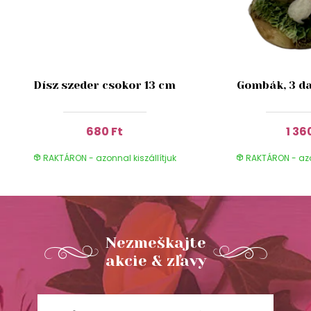
Dísz szeder csokor 13 cm
Gombák, 3 da
680 Ft
1 36
RAKTÁRON - azonnal kiszállítjuk
RAKTÁRON - azon
Nezmeškajte
akcie & zľavy