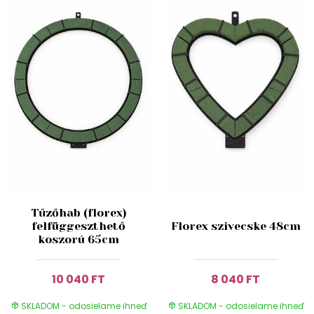
Tűzőhab (florex)
felfüggeszthető
Florex szivecske 48cm
koszorú 65cm
10 040 FT
8 040 FT
SKLADOM - odosielame ihneď
SKLADOM - odosielame ihneď