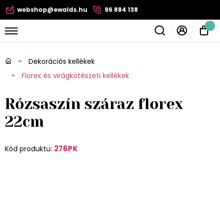
webshop@ewalds.hu
96 884 138
Dekorációs kellékek
Florex és virágkötészeti kellékek
Rózsaszín száraz florex
22cm
276PK
Kód produktu: