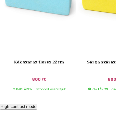
Kék száraz florex 22cm
Sárga száraz
800 Ft
800
RAKTÁRON - azonnal kiszállítjuk
RAKTÁRON - azon
High-contrast mode