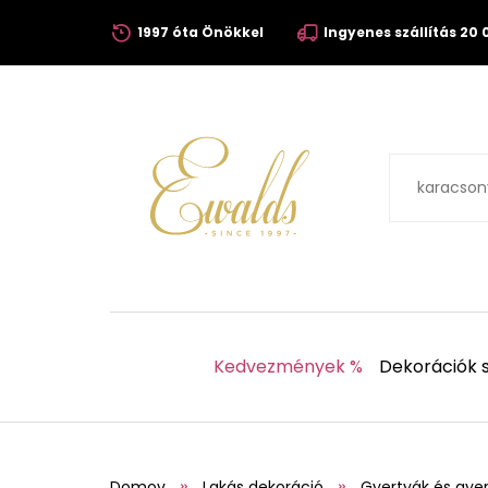
1997 óta Önökkel
Ingyenes szállítás 20 0
Kedvezmények %
Dekorációk s
Domov
Lakás dekoráció
Gyertyák és gyer