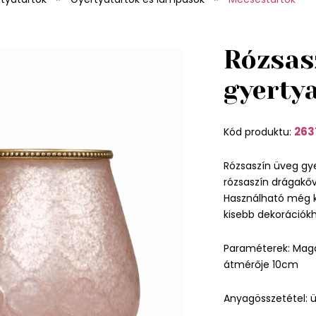
Rózsas
gyerty
263
Kód produktu:
Rózsaszín üveg gye
rózsaszín drágakőv
Használható még kis
kisebb dekorációkh
Paraméterek: Maga
átmérője 10cm
Anyagösszetétel: 