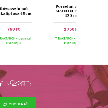
Porcelán csésze
Rózsaszín mű
alátéttel Pipacs
ukaliptusz 40cm
220 ml
760 Ft
2 750 Ft
RAKTÁRON - azonnal
RAKTÁRON - azonnal
kiszállítjuk
kiszállítjuk
y
ODOBERAŤ