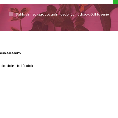
Súhlasím so spracovaním
osobných údajov
,
Odhlásenie
reskedelem
skedelmi feltételek