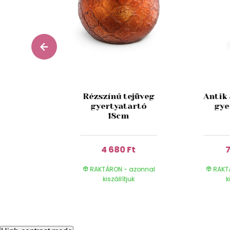
ze alakú
Rézszínű tejüveg
Antik
ikus
gyertyatartó
gye
tartó
18cm
cm
 Ft
4 680 Ft
7
- azonnal
RAKTÁRON - azonnal
RAKT
ítjuk
kiszállítjuk
k