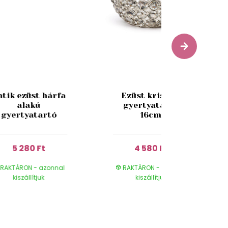
ntik ezüst hárfa
Ezüst kristály
alakú
gyertyatartó
gyertyatartó
16cm
5 280 Ft
4 580 Ft
RAKTÁRON - azonnal
RAKTÁRON - azonnal
kiszállítjuk
kiszállítjuk