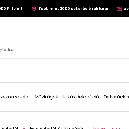
00 Ft felett
Több mint 3000 dekoráció raktáron
we
zezon szerint
Művirágok
Lakás dekoráció
Dekorációs
tyatartók
Gyertyatartók és lámpások
Mécsestartók