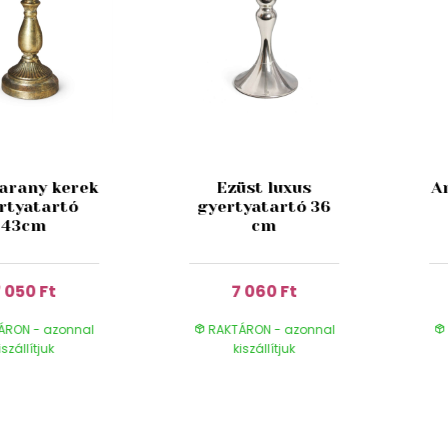
 arany kerek
Ezüst luxus
A
rtyatartó
gyertyatartó 36
43cm
cm
 050 Ft
7 060 Ft
ÁRON - azonnal
RAKTÁRON - azonnal
iszállítjuk
kiszállítjuk