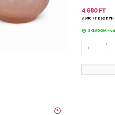
4 680 FT
3 690 FT bez DPH
SKLADOM - od
+
-