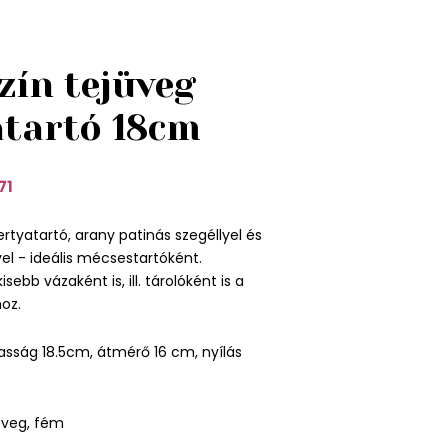
zín tejüveg
atartó 18cm
71
rtyatartó, arany patinás szegéllyel és
el - ideális mécsestartóként.
ebb vázaként is, ill. tárolóként is a
oz.
sság 18.5cm, átmérő 16 cm, nyílás
üveg, fém