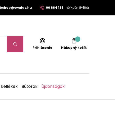
bshop@ewalds.hu
96 884 138
héf-pén 8-16ór
Prihlásenie
Nákupný košík
 kellékek
Bútorok
Újdonságok