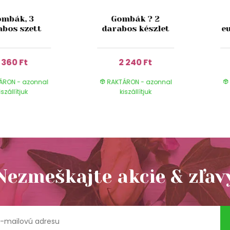
mbák, 3
Gombák ? 2
abos szett
darabos készlet
e
1 360 Ft
2 240 Ft
ÁRON - azonnal
RAKTÁRON - azonnal
iszállítjuk
kiszállítjuk
Nezmeškajte akcie & zľav