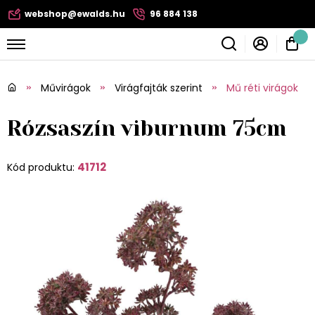
webshop@ewalds.hu
96 884 138
Művirágok
Virágfajták szerint
Mű réti virágok
Rózsaszín viburnum 75cm
41712
Kód produktu: