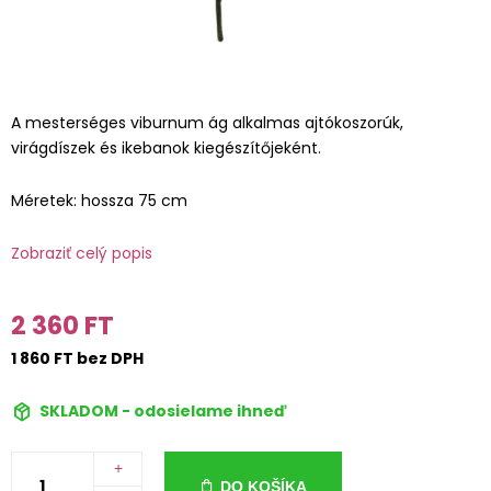
A mesterséges viburnum ág alkalmas ajtókoszorúk,
virágdíszek és ikebanok kiegészítőjeként.
Méretek: hossza 75 cm
Zobraziť celý popis
2 360 FT
1 860 FT bez DPH
SKLADOM - odosielame ihneď
+
DO KOŠÍKA