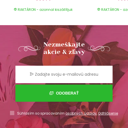
RAKTÁRON - azonnal kiszállítjuk
RAKTÁRON - azon
Nezmeškajte
akcie & zľavy
ODOBERAŤ
Súhlasím so spracovaním
osobných údajov
,
Odhlásenie