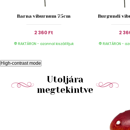
Barna viburnum 75cm
Burgundi vi
2 360 Ft
2 36
RAKTÁRON - azonnal kiszállítjuk
RAKTÁRON - azon
High-contrast mode
Utoljára
megtekintve