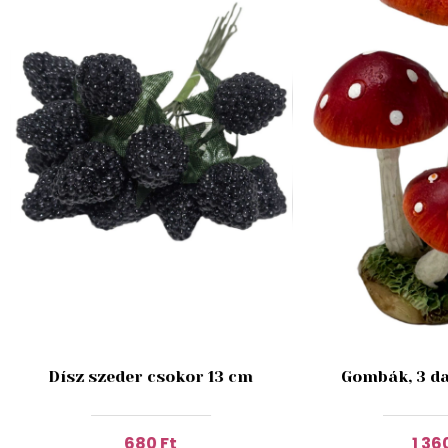
Dísz szeder csokor 13 cm
Gombák, 3 da
680 Ft
1 36